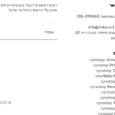
שר
רוצים ראשונים לקבל מבצעים והנחות 
אוהבים? הרשמו לניוזלטר שלנו!
טסאפ: 055-3199653
אימייל
in
צמי מחיפה: חביבה רייך 53,
נן
Anna Lot
Phform
Dr-
Babor Mak
Neostra
© 2025 Chika – חנות קוסמטיקה מקצועית
קוסמטיקה
P