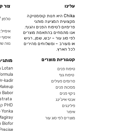
עלינו
צור ק
Chika היא חנות קוסמטיקה
טלפון / ווא
מקצועית המציעה מותגי
פרימיום לטיפוח הפנים והגוף.
אימייל: fo@chika.co.il
אנו מתמחים בהתאמת מוצרים
איסוף ע
לפי סוג עור – יבש, שמן, רגיש
נווה שא
או מעורב – ומשלוחים מהירים
לכל הארץ.
קטגוריות מוצרים
מותגים
קוסמטיקה an
טיפוח פנים
קוסמטיקה ula
טיפוח גוף
קוסמטיקה kadir
סרומים פעילים
איפור eup
מסכות פנים
קוסמטיקה Babor
ניקוי פנים
קוסמטיקה ta
אנטי אייג'ינג
קוסמטיקה PHD
פילינגים
קוסמטיקה Yonka
איפור
Magiray
מוצרים לפי סוג עור
קוסמטיקה Biofor
קוסמטיקה recise