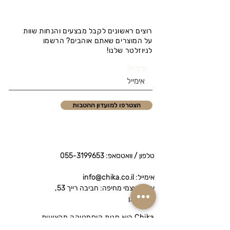
רוצים ראשונים לקבל מבצעים והנחות שוות
על המוצרים שאתם אוהבים? הרשמו
לניוזלטר שלנו!
אימייל
הצטרפו למועדון ההטבות
טלפון / וואטסאפ:
055-3199653
אימייל: info@chika.co.il
איסוף עצמי מחיפה: חביבה רייך 53,
נווה שאנן
Chika היא חנות קוסמטיקה מקצועית
המציעה מותגי פרימיום לטיפוח הפנים והגוף.