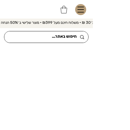
משלוח מהיר ב־30 ₪ • משלוח חינם מעל ₪399 • מוצר שלישי ב־50% הנחה 