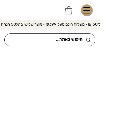
משלוח מהיר ב־30 ₪ • משלוח חינם מעל ₪399 • מוצר שלישי ב־50% הנחה 