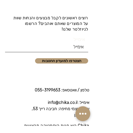
רוצים ראשונים לקבל מבצעים והנחות שוות
על המוצרים שאתם אוהבים? הרשמו
לניוזלטר שלנו!
אימייל
הצטרפו למועדון ההטבות
טלפון / וואטסאפ:
055-3199653
אימייל: info@chika.co.il
איסוף עצמי מחיפה: חביבה רייך 53,
נווה שאנן
Chika היא חנות קוסמטיקה מקצועית
המציעה מותגי פרימיום לטיפוח הפנים והגוף.