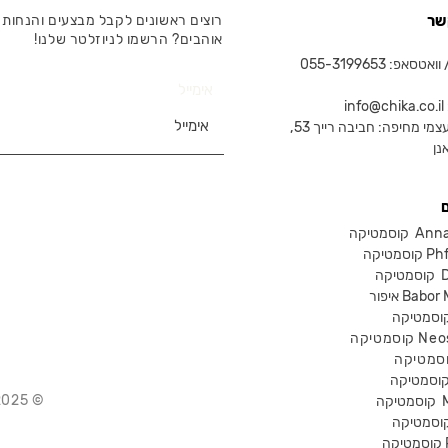
שר
רוצים ראשונים לקבל מבצעים והנחות 
אוהבים? הרשמו לניוזלטר שלנו!
טסאפ: 055-3199653
אימייל
in
צמי מחיפה: חביבה רייך 53,
נן
Anna Lot
Phform
Dr-
Babor Mak
Neostra
© 2025 Chika – חנות קוסמטיקה מקצועית
קוסמטיקה
P