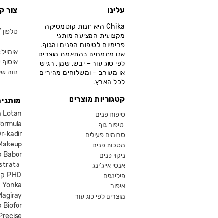
עלינו
צור ק
Chika היא חנות קוסמטיקה
טלפון / ווא
מקצועית המציעה מותגי
פרימיום לטיפוח הפנים והגוף.
אימייל: fo@chika.co.il
אנו מתמחים בהתאמת מוצרים
איסוף ע
לפי סוג עור – יבש, שמן, רגיש
נווה שא
או מעורב – ומשלוחים מהירים
לכל הארץ.
קטגוריות מוצרים
מותגים
קוסמטיקה an
טיפוח פנים
קוסמטיקה ula
טיפוח גוף
קוסמטיקה kadir
סרומים פעילים
איפור eup
מסכות פנים
קוסמטיקה Babor
ניקוי פנים
קוסמטיקה ta
אנטי אייג'ינג
קוסמטיקה PHD
פילינגים
קוסמטיקה Yonka
איפור
Magiray
מוצרים לפי סוג עור
קוסמטיקה Biofor
קוסמטיקה recise