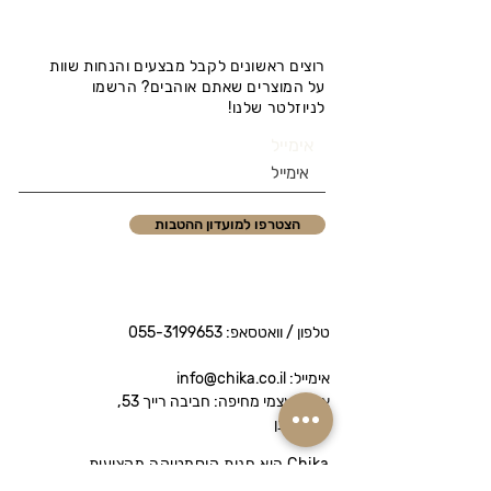
רוצים ראשונים לקבל מבצעים והנחות שוות
על המוצרים שאתם אוהבים? הרשמו
לניוזלטר שלנו!
אימייל
הצטרפו למועדון ההטבות
טלפון / וואטסאפ:
055-3199653
אימייל: info@chika.co.il
איסוף עצמי מחיפה: חביבה רייך 53,
נווה שאנן
Chika היא חנות קוסמטיקה מקצועית
המציעה מותגי פרימיום לטיפוח הפנים והגוף.