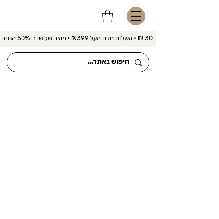
משלוח מהיר ב־30 ₪ • משלוח חינם מעל ₪399 • מוצר שלישי ב־50% הנחה 