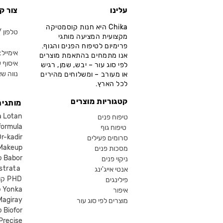
עלינו
צור ק
Chika היא חנות קוסמטיקה
טלפון / ווא
מקצועית המציעה מותגי
פרימיום לטיפוח הפנים והגוף.
אימייל: fo@chika.co.il
אנו מתמחים בהתאמת מוצרים
איסוף ע
לפי סוג עור – יבש, שמן, רגיש
נווה שא
או מעורב – ומשלוחים מהירים
לכל הארץ.
קטגוריות מוצרים
מותגים
קוסמטיקה an
טיפוח פנים
קוסמטיקה ula
טיפוח גוף
קוסמטיקה kadir
סרומים פעילים
איפור eup
מסכות פנים
קוסמטיקה Babor
ניקוי פנים
קוסמטיקה ta
אנטי אייג'ינג
קוסמטיקה PHD
פילינגים
קוסמטיקה Yonka
איפור
Magiray
מוצרים לפי סוג עור
קוסמטיקה Biofor
קוסמטיקה recise