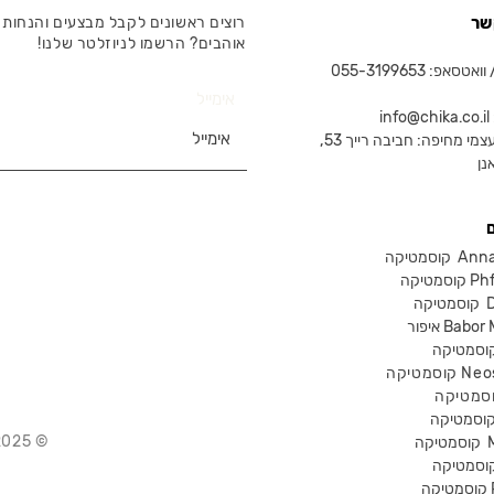
שר
רוצים ראשונים לקבל מבצעים והנחות 
אוהבים? הרשמו לניוזלטר שלנו!
טסאפ: 055-3199653
אימייל
in
צמי מחיפה: חביבה רייך 53,
נן
Anna Lot
Phform
Dr-
Babor Mak
Neostra
© 2025 Chika – חנות קוסמטיקה מקצועית
קוסמטיקה
P