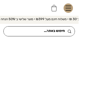
משלוח מהיר ב־30 ₪ • משלוח חינם מעל ₪399 • מוצר שלישי ב־50% הנחה 