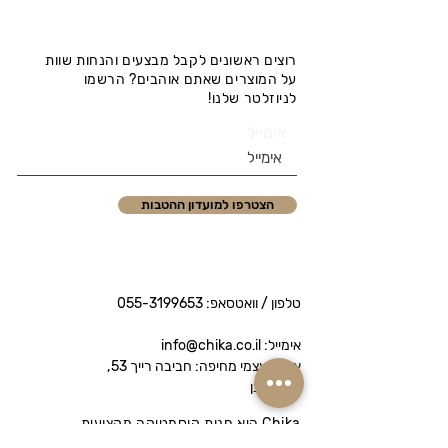
רוצים ראשונים לקבל מבצעים והנחות שוות
על המוצרים שאתם אוהבים? הרשמו
לניוזלטר שלנו!
אימייל
הצטרפו למועדון ההטבות
טלפון / וואטסאפ:
055-3199653
אימייל: info@chika.co.il
איסוף עצמי מחיפה: חביבה רייך 53,
נווה שאנן
Chika היא חנות קוסמטיקה מקצועית
המציעה מותגי פרימיום לטיפוח הפנים והגוף.