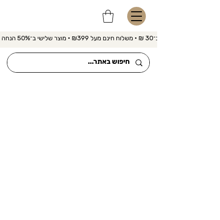
משלוח מהיר ב־30 ₪ • משלוח חינם מעל ₪399 • מוצר שלישי ב־50% הנחה 