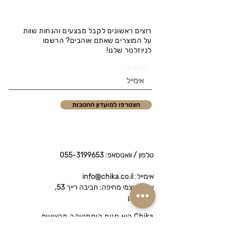
רוצים ראשונים לקבל מבצעים והנחות שוות
על המוצרים שאתם אוהבים? הרשמו
לניוזלטר שלנו!
אימייל
הצטרפו למועדון ההטבות
טלפון / וואטסאפ:
055-3199653
אימייל: info@chika.co.il
איסוף עצמי מחיפה: חביבה רייך 53,
נווה שאנן
Chika היא חנות קוסמטיקה מקצועית
המציעה מותגי פרימיום לטיפוח הפנים והגוף.