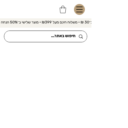
משלוח מהיר ב־30 ₪ • משלוח חינם מעל ₪399 • מוצר שלישי ב־50% הנחה 