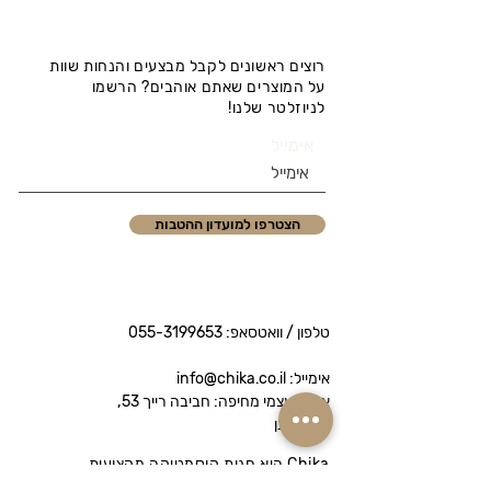
רוצים ראשונים לקבל מבצעים והנחות שוות
על המוצרים שאתם אוהבים? הרשמו
לניוזלטר שלנו!
אימייל
הצטרפו למועדון ההטבות
טלפון / וואטסאפ:
055-3199653
אימייל: info@chika.co.il
איסוף עצמי מחיפה: חביבה רייך 53,
נווה שאנן
Chika היא חנות קוסמטיקה מקצועית
המציעה מותגי פרימיום לטיפוח הפנים והגוף.