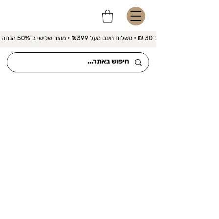
משלוח מהיר ב־30 ₪ • משלוח חינם מעל ₪399 • מוצר שלישי ב־50% הנחה 