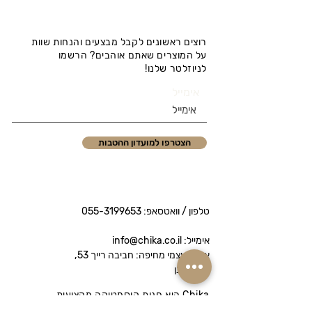
רוצים ראשונים לקבל מבצעים והנחות שוות
על המוצרים שאתם אוהבים? הרשמו
לניוזלטר שלנו!
אימייל
הצטרפו למועדון ההטבות
טלפון / וואטסאפ:
055-3199653
אימייל: info@chika.co.il
איסוף עצמי מחיפה: חביבה רייך 53,
נווה שאנן
Chika היא חנות קוסמטיקה מקצועית
המציעה מותגי פרימיום לטיפוח הפנים והגוף.