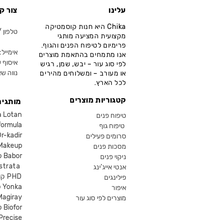
עלינו
צור ק
Chika היא חנות קוסמטיקה
טלפון / ווא
מקצועית המציעה מותגי
פרימיום לטיפוח הפנים והגוף.
אימייל: fo@chika.co.il
אנו מתמחים בהתאמת מוצרים
איסוף ע
לפי סוג עור – יבש, שמן, רגיש
נווה שא
או מעורב – ומשלוחים מהירים
לכל הארץ.
קטגוריות מוצרים
מותגים
קוסמטיקה an
טיפוח פנים
קוסמטיקה ula
טיפוח גוף
קוסמטיקה kadir
סרומים פעילים
איפור eup
מסכות פנים
קוסמטיקה Babor
ניקוי פנים
קוסמטיקה ta
אנטי אייג'ינג
קוסמטיקה PHD
פילינגים
קוסמטיקה Yonka
איפור
Magiray
מוצרים לפי סוג עור
קוסמטיקה Biofor
קוסמטיקה recise