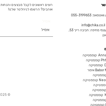
שר
רוצים ראשונים לקבל מבצעים והנחות 
אוהבים? הרשמו לניוזלטר שלנו!
טסאפ: 055-3199653
אימייל
in
צמי מחיפה: חביבה רייך 53,
נן
Anna Lot
Phform
Dr-
Babor Mak
Neostra
© 2025 Chika – חנות קוסמטיקה מקצועית
קוסמטיקה
P