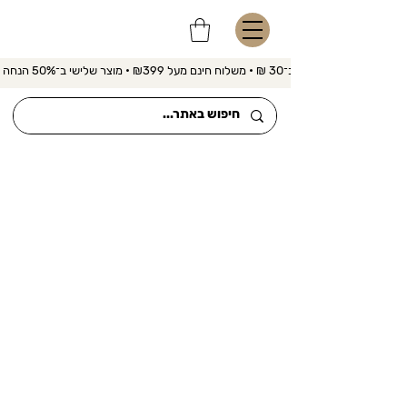
משלוח מהיר ב־30 ₪ • משלוח חינם מעל ₪399 • מוצר שלישי ב־50% הנחה 