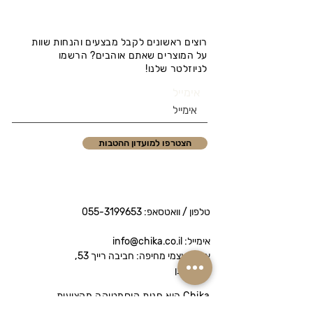
רוצים ראשונים לקבל מבצעים והנחות שוות
על המוצרים שאתם אוהבים? הרשמו
לניוזלטר שלנו!
אימייל
הצטרפו למועדון ההטבות
טלפון / וואטסאפ:
055-3199653
אימייל: info@chika.co.il
איסוף עצמי מחיפה: חביבה רייך 53,
נווה שאנן
Chika היא חנות קוסמטיקה מקצועית
המציעה מותגי פרימיום לטיפוח הפנים והגוף.