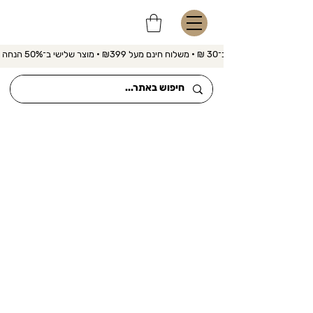
משלוח מהיר ב־30 ₪ • משלוח חינם מעל ₪399 • מוצר שלישי ב־50% הנחה 