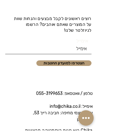
רוצים ראשונים לקבל מבצעים והנחות שוות
על המוצרים שאתם אוהבים? הרשמו
לניוזלטר שלנו!
אימייל
הצטרפו למועדון ההטבות
טלפון / וואטסאפ:
055-3199653
אימייל: info@chika.co.il
איסוף עצמי מחיפה: חביבה רייך 53,
נווה שאנן
Chika היא חנות קוסמטיקה מקצועית
המציעה מותגי פרימיום לטיפוח הפנים והגוף.