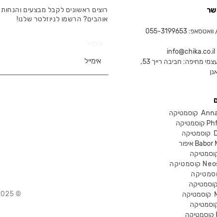
שר
רוצים ראשונים לקבל מבצעים והנחות 
אוהבים? הרשמו לניוזלטר שלנו!
טסאפ: 055-3199653
אימייל
in
צמי מחיפה: חביבה רייך 53,
נן
Anna Lot
Phform
Dr-
Babor Mak
Neostra
© 2025 Chika – חנות קוסמטיקה מקצועית
קוסמטיקה
P