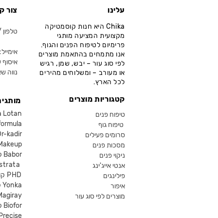
עלינו
צור ק
Chika היא חנות קוסמטיקה
טלפון / ווא
מקצועית המציעה מותגי
פרימיום לטיפוח הפנים והגוף.
אימייל: fo@chika.co.il
אנו מתמחים בהתאמת מוצרים
איסוף ע
לפי סוג עור – יבש, שמן, רגיש
נווה שא
או מעורב – ומשלוחים מהירים
לכל הארץ.
קטגוריות מוצרים
מותגים
קוסמטיקה an
טיפוח פנים
קוסמטיקה ula
טיפוח גוף
קוסמטיקה kadir
סרומים פעילים
איפור eup
מסכות פנים
קוסמטיקה Babor
ניקוי פנים
קוסמטיקה ta
אנטי אייג'ינג
קוסמטיקה PHD
פילינגים
קוסמטיקה Yonka
איפור
Magiray
מוצרים לפי סוג עור
קוסמטיקה Biofor
קוסמטיקה recise