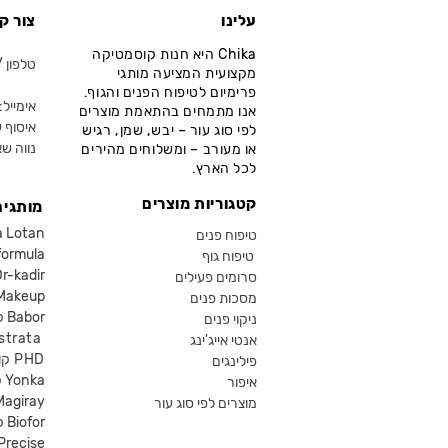
עלינו
צור ק
Chika היא חנות קוסמטיקה
טלפון / ווא
מקצועית המציעה מותגי
פרימיום לטיפוח הפנים והגוף.
אימייל: fo@chika.co.il
אנו מתמחים בהתאמת מוצרים
איסוף ע
לפי סוג עור – יבש, שמן, רגיש
נווה שא
או מעורב – ומשלוחים מהירים
לכל הארץ.
קטגוריות מוצרים
מותגים
קוסמטיקה an
טיפוח פנים
קוסמטיקה ula
טיפוח גוף
קוסמטיקה kadir
סרומים פעילים
איפור eup
מסכות פנים
קוסמטיקה Babor
ניקוי פנים
קוסמטיקה ta
אנטי אייג'ינג
קוסמטיקה PHD
פילינגים
קוסמטיקה Yonka
איפור
Magiray
מוצרים לפי סוג עור
קוסמטיקה Biofor
קוסמטיקה recise