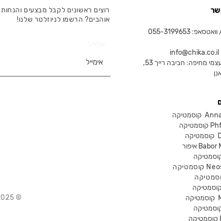
שר
רוצים ראשונים לקבל מבצעים והנחות 
אוהבים? הרשמו לניוזלטר שלנו!
טסאפ: 055-3199653
אימייל
in
צמי מחיפה: חביבה רייך 53,
נן
Anna Lot
Phform
Dr-
Babor Mak
Neostra
© 2025 Chika – חנות קוסמטיקה מקצועית
קוסמטיקה
P