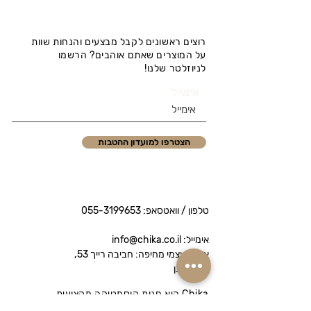
רוצים ראשונים לקבל מבצעים והנחות שוות
על המוצרים שאתם אוהבים? הרשמו
לניוזלטר שלנו!
אימייל
הצטרפו למועדון ההטבות
טלפון / וואטסאפ:
055-3199653
אימייל: info@chika.co.il
איסוף עצמי מחיפה: חביבה רייך 53,
נווה שאנן
Chika היא חנות קוסמטיקה מקצועית
המציעה מותגי פרימיום לטיפוח הפנים והגוף.