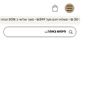
משלוח מהיר ב־30 ₪ • משלוח חינם מעל ₪399 • מוצר שלישי ב־50% הנחה 