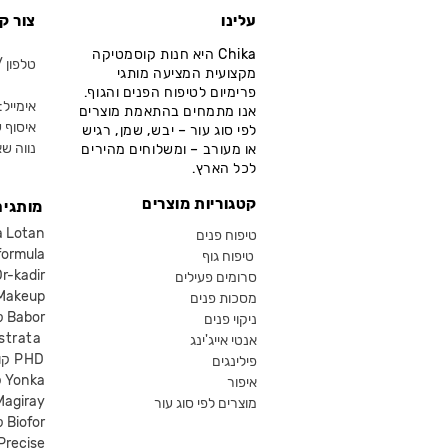
עלינו
צור ק
Chika היא חנות קוסמטיקה
טלפון / ווא
מקצועית המציעה מותגי
פרימיום לטיפוח הפנים והגוף.
אימייל: fo@chika.co.il
אנו מתמחים בהתאמת מוצרים
איסוף ע
לפי סוג עור – יבש, שמן, רגיש
נווה שא
או מעורב – ומשלוחים מהירים
לכל הארץ.
קטגוריות מוצרים
מותגים
קוסמטיקה an
טיפוח פנים
קוסמטיקה ula
טיפוח גוף
קוסמטיקה kadir
סרומים פעילים
איפור eup
מסכות פנים
קוסמטיקה Babor
ניקוי פנים
קוסמטיקה ta
אנטי אייג'ינג
קוסמטיקה PHD
פילינגים
קוסמטיקה Yonka
איפור
Magiray
מוצרים לפי סוג עור
קוסמטיקה Biofor
קוסמטיקה recise