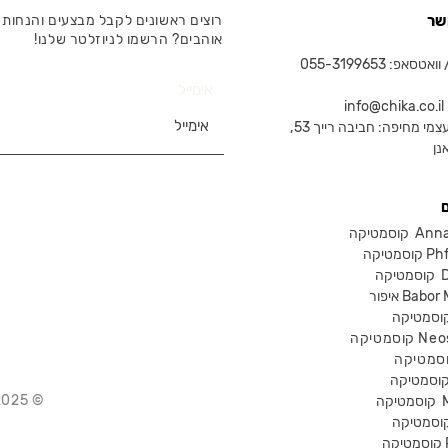
שר
רוצים ראשונים לקבל מבצעים והנחות 
אוהבים? הרשמו לניוזלטר שלנו!
טסאפ: 055-3199653
אימייל
in
צמי מחיפה: חביבה רייך 53,
נן
Anna Lot
Phform
Dr-
Babor Mak
Neostra
© 2025 Chika – חנות קוסמטיקה מקצועית
קוסמטיקה
P