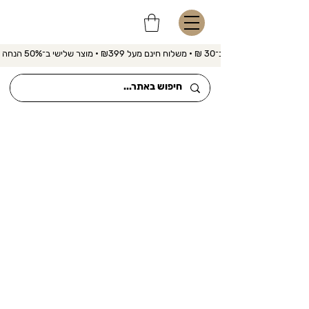
משלוח מהיר ב־30 ₪ • משלוח חינם מעל ₪399 • מוצר שלישי ב־50% הנחה 