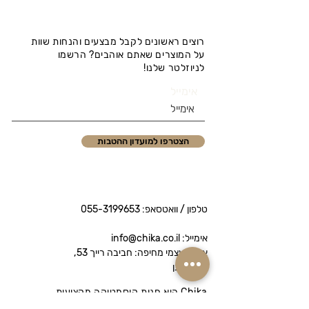
רוצים ראשונים לקבל מבצעים והנחות שוות
על המוצרים שאתם אוהבים? הרשמו
לניוזלטר שלנו!
אימייל
הצטרפו למועדון ההטבות
טלפון / וואטסאפ:
055-3199653
אימייל: info@chika.co.il
איסוף עצמי מחיפה: חביבה רייך 53,
נווה שאנן
Chika היא חנות קוסמטיקה מקצועית
המציעה מותגי פרימיום לטיפוח הפנים והגוף.