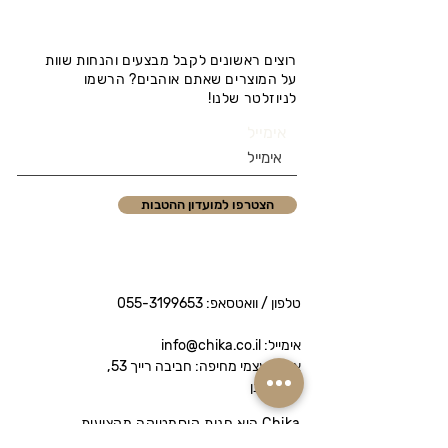
רוצים ראשונים לקבל מבצעים והנחות שוות
על המוצרים שאתם אוהבים? הרשמו
לניוזלטר שלנו!
אימייל
הצטרפו למועדון ההטבות
טלפון / וואטסאפ:
055-3199653
אימייל: info@chika.co.il
איסוף עצמי מחיפה: חביבה רייך 53,
נווה שאנן
Chika היא חנות קוסמטיקה מקצועית
המציעה מותגי פרימיום לטיפוח הפנים והגוף.