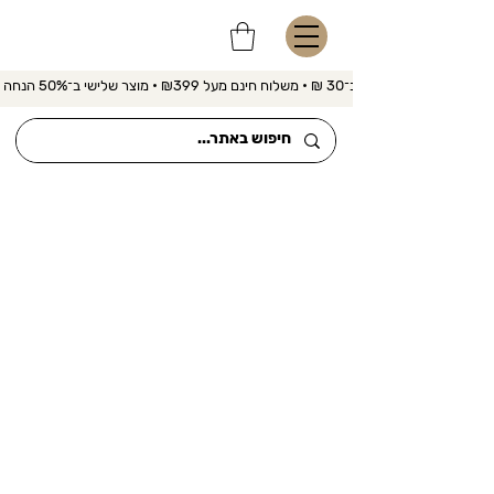
משלוח מהיר ב־30 ₪ • משלוח חינם מעל ₪399 • מוצר שלישי ב־50% הנחה 