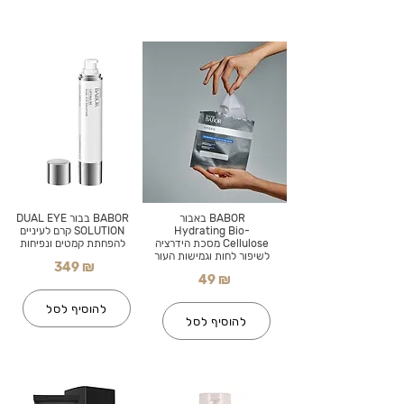
BABOR באבור
BABOR בבור DUAL EYE
Hydrating Bio-
SOLUTION קרם לעיניים
Cellulose מסכת הידרציה
להפחתת קמטים ונפיחות
לשיפור לחות וגמישות העור
349 ₪
49 ₪
להוסיף לסל
להוסיף לסל