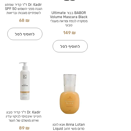
Dr. Kadir ד"ר קדיר שפתון
הגנה מפני השמש SPF 50
BABOR בבור Ultimate
לשפתיים מוגנות ובריאות
Volume Mascara Black
68 ₪
מסקרה לנפח ומראה מעגלי
טבעי
149 ₪
להוסיף לסל
להוסיף לסל
Dr. Kadir ד"ר קדיר סבון
היגייני אינטימי לניקוי עדין
ואיזון מושלם של העור
Anna Lotan אנא לוטן
89 ₪
סרום משי זהוב Liquid