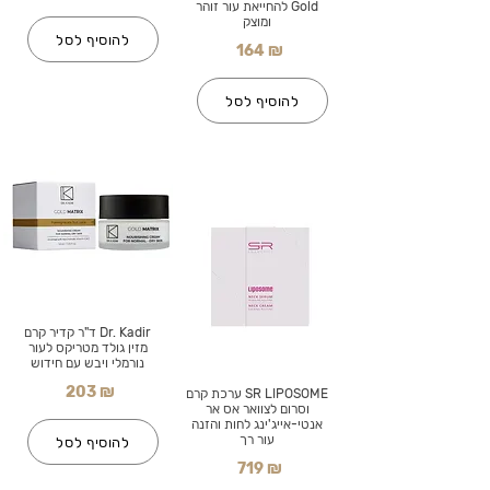
Gold להחייאת עור זוהר
ומוצק
להוסיף לסל
164 ₪
להוסיף לסל
Dr. Kadir ד"ר קדיר קרם
מזין גולד מטריקס לעור
נורמלי ויבש עם חידוש
203 ₪
SR LIPOSOME ערכת קרם
וסרום לצוואר אס אר
אנטי-אייג'ינג לחות והזנה
עור רך
להוסיף לסל
719 ₪