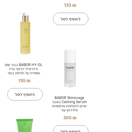
133 ₪
להוסיף לסל
BABOR HY-OL בבור שמן
הידרופילי לניקוי עדין
ושמירה על הלחות בעור
135 ₪
להוסיף לסל
BABOR Skinovage
Calming Serum באבור
סרום להפחתת אדמומיות
ולחידוש עור
305 ₪
להוסיף לסל