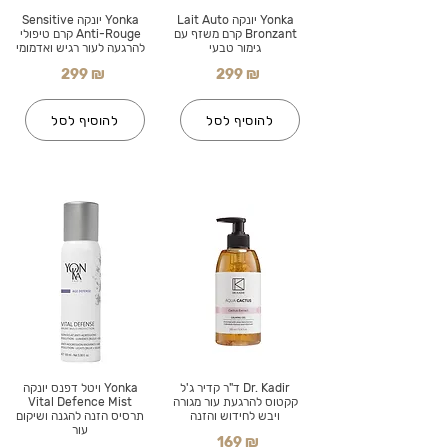
Yonka יונקה Lait Auto
Yonka יונקה Sensitive
Bronzant קרם משזף עם
Anti-Rouge קרם טיפולי
גימור טבעי
להרגעה לעור רגיש ואדמומי
299 ₪
299 ₪
להוסיף לסל
להוסיף לסל
Dr. Kadir ד"ר קדיר ג'ל
Yonka ויטל דפנס יונקה
קקטוס להרגעת עור מגורה
Vital Defence Mist
ויבש לחידוש והזנה
תרסיס הזנה להגנה ושיקום
עור
169 ₪