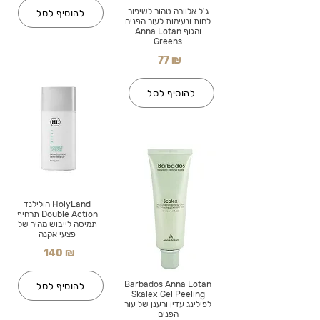
ג'ל אלוורה טהור לשיפור
להוסיף לסל
לחות ונעימות לעור הפנים
והגוף Anna Lotan
Greens
77 ₪
להוסיף לסל
HolyLand הולילנד
Double Action תרחיף
תמיסה לייבוש מהיר של
פצעי אקנה
140 ₪
Barbados Anna Lotan
להוסיף לסל
Skalex Gel Peeling
לפילינג עדין ורענן של עור
הפנים