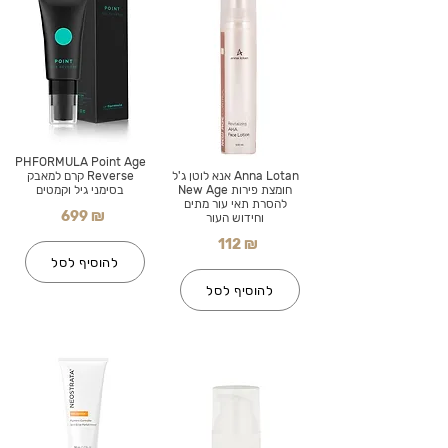
PHFORMULA Point Age
Anna Lotan אנא לוטן ג'ל
Reverse קרם למאבק
חומצת פירות New Age
בסימני גיל וקמטים
להסרת תאי עור מתים
699 ₪
וחידוש העור
112 ₪
להוסיף לסל
להוסיף לסל