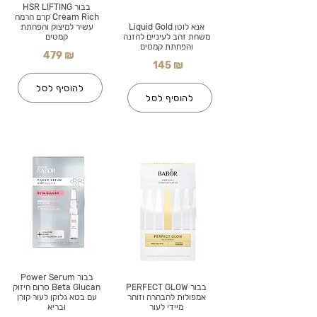
בבור HSR LIFTING
Cream Rich קרם הרמה
אנא לוטן Liquid Gold
עשיר למיצוק והפחתת
משחת זהב לעיניים להזנה
קמטים
והפחתת קמטים
479 ₪
145 ₪
להוסיף לסל
להוסיף לסל
בבור Power Serum
בבור PERFECT GLOW
Beta Glucan סרום חיזוק
אמפולות להבהרה וזוהר
עם בטא גלוקן לעור קורן
מיידי לעור
ובריא