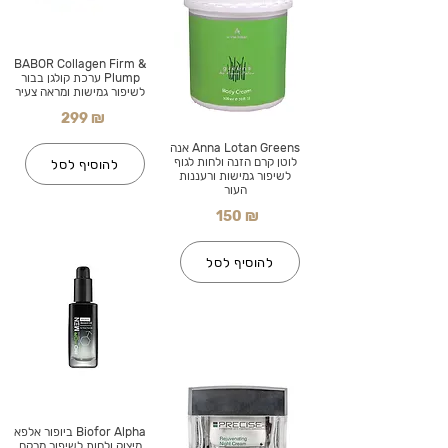
BABOR Collagen Firm &
Plump ערכת קולגן בבור
לשיפור גמישות ומראה צעיר
299 ₪
Anna Lotan Greens אנה
לוטן קרם הזנה ולחות לגוף
להוסיף לסל
לשיפור גמישות ורעננות
העור
150 ₪
להוסיף לסל
Biofor Alpha ביופור אלפא
מיצוק ולחות לשיפור מרקם