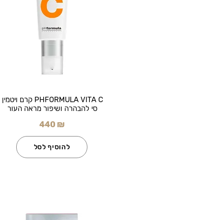
PHFORMULA VITA C קרם ויטמין
סי להבהרה ושיפור מראה העור
440 ₪
להוסיף לסל