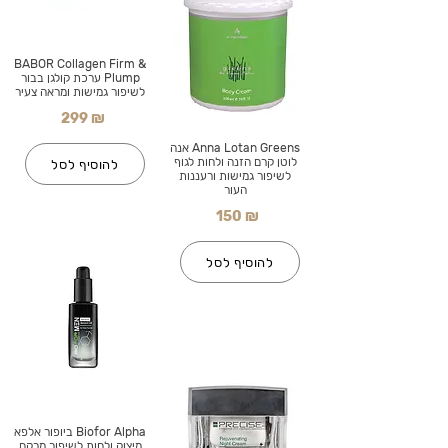
BABOR Collagen Firm &
Plump ערכת קולגן בבור
לשיפור גמישות ומראה צעיר
299 ₪
Anna Lotan Greens אנה
לוטן קרם הזנה ולחות לגוף
להוסיף לסל
לשיפור גמישות ורעננות
העור
150 ₪
להוסיף לסל
Biofor Alpha ביופור אלפא
מיצוק ולחות לשיפור מרקם