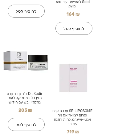
Gold להחייאת עור זוהר
ומוצק
להוסיף לסל
164 ₪
להוסיף לסל
Dr. Kadir ד"ר קדיר קרם
מזין גולד מטריקס לעור
נורמלי ויבש עם חידוש
203 ₪
SR LIPOSOME ערכת קרם
וסרום לצוואר אס אר
אנטי-אייג'ינג לחות והזנה
עור רך
להוסיף לסל
719 ₪