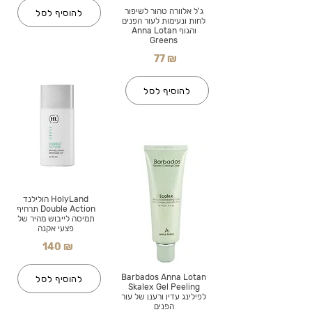
ג'ל אלוורה טהור לשיפור
להוסיף לסל
לחות ונעימות לעור הפנים
והגוף Anna Lotan
Greens
77 ₪
להוסיף לסל
HolyLand הולילנד
Double Action תרחיף
תמיסה לייבוש מהיר של
פצעי אקנה
140 ₪
Barbados Anna Lotan
להוסיף לסל
Skalex Gel Peeling
לפילינג עדין ורענן של עור
הפנים