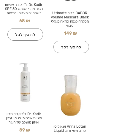
Dr. Kadir ד"ר קדיר שפתון
הגנה מפני השמש SPF 50
BABOR בבור Ultimate
לשפתיים מוגנות ובריאות
Volume Mascara Black
68 ₪
מסקרה לנפח ומראה מעגלי
טבעי
149 ₪
להוסיף לסל
להוסיף לסל
Dr. Kadir ד"ר קדיר סבון
היגייני אינטימי לניקוי עדין
ואיזון מושלם של העור
Anna Lotan אנא לוטן
89 ₪
סרום משי זהוב Liquid