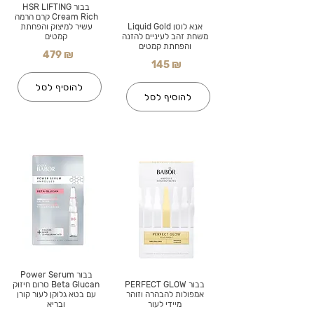
בבור HSR LIFTING
Cream Rich קרם הרמה
אנא לוטן Liquid Gold
עשיר למיצוק והפחתת
משחת זהב לעיניים להזנה
קמטים
והפחתת קמטים
479 ₪
145 ₪
להוסיף לסל
להוסיף לסל
בבור Power Serum
בבור PERFECT GLOW
Beta Glucan סרום חיזוק
אמפולות להבהרה וזוהר
עם בטא גלוקן לעור קורן
מיידי לעור
ובריא