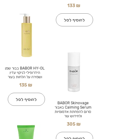
133 ₪
להוסיף לסל
BABOR HY-OL בבור שמן
הידרופילי לניקוי עדין
ושמירה על הלחות בעור
135 ₪
להוסיף לסל
BABOR Skinovage
Calming Serum באבור
סרום להפחתת אדמומיות
ולחידוש עור
305 ₪
להוסיף לסל