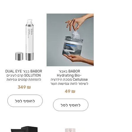
BABOR באבור
BABOR בבור DUAL EYE
Hydrating Bio-
SOLUTION קרם לעיניים
Cellulose מסכת הידרציה
להפחתת קמטים ונפיחות
לשיפור לחות וגמישות העור
349 ₪
49 ₪
להוסיף לסל
להוסיף לסל