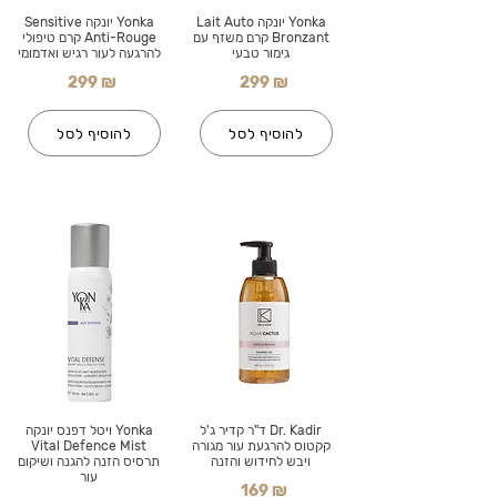
Yonka יונקה Lait Auto
Yonka יונקה Sensitive
Bronzant קרם משזף עם
Anti-Rouge קרם טיפולי
גימור טבעי
להרגעה לעור רגיש ואדמומי
299 ₪
299 ₪
להוסיף לסל
להוסיף לסל
Dr. Kadir ד"ר קדיר ג'ל
Yonka ויטל דפנס יונקה
קקטוס להרגעת עור מגורה
Vital Defence Mist
ויבש לחידוש והזנה
תרסיס הזנה להגנה ושיקום
עור
169 ₪