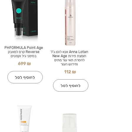
PHFORMULA Point Age
Anna Lotan אנא לוטן ג'ל
Reverse קרם למאבק
חומצת פירות New Age
בסימני גיל וקמטים
להסרת תאי עור מתים
699 ₪
וחידוש העור
112 ₪
להוסיף לסל
להוסיף לסל