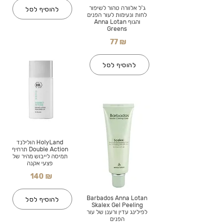
ג'ל אלוורה טהור לשיפור
להוסיף לסל
לחות ונעימות לעור הפנים
והגוף Anna Lotan
Greens
77 ₪
להוסיף לסל
HolyLand הולילנד
Double Action תרחיף
תמיסה לייבוש מהיר של
פצעי אקנה
140 ₪
Barbados Anna Lotan
להוסיף לסל
Skalex Gel Peeling
לפילינג עדין ורענן של עור
הפנים