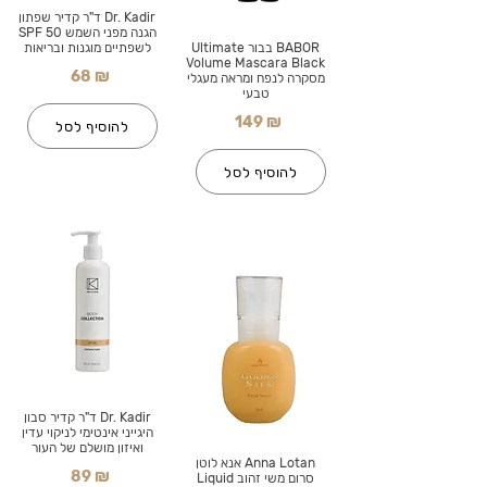
Dr. Kadir ד"ר קדיר שפתון
הגנה מפני השמש SPF 50
BABOR בבור Ultimate
לשפתיים מוגנות ובריאות
Volume Mascara Black
68 ₪
מסקרה לנפח ומראה מעגלי
טבעי
149 ₪
להוסיף לסל
להוסיף לסל
Dr. Kadir ד"ר קדיר סבון
היגייני אינטימי לניקוי עדין
ואיזון מושלם של העור
Anna Lotan אנא לוטן
89 ₪
סרום משי זהוב Liquid