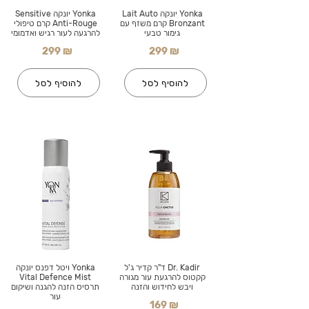
Yonka יונקה Lait Auto
Yonka יונקה Sensitive
Bronzant קרם משזף עם
Anti-Rouge קרם טיפולי
גימור טבעי
להרגעה לעור רגיש ואדמומי
299 ₪
299 ₪
להוסיף לסל
להוסיף לסל
Dr. Kadir ד"ר קדיר ג'ל
Yonka ויטל דפנס יונקה
קקטוס להרגעת עור מגורה
Vital Defence Mist
ויבש לחידוש והזנה
תרסיס הזנה להגנה ושיקום
עור
169 ₪