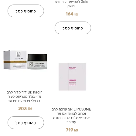
Gold להחייאת עור זוהר
ומוצק
להוסיף לסל
164 ₪
להוסיף לסל
Dr. Kadir ד"ר קדיר קרם
מזין גולד מטריקס לעור
נורמלי ויבש עם חידוש
203 ₪
SR LIPOSOME ערכת קרם
וסרום לצוואר אס אר
אנטי-אייג'ינג לחות והזנה
עור רך
להוסיף לסל
719 ₪