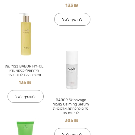
133 ₪
להוסיף לסל
BABOR HY-OL בבור שמן
הידרופילי לניקוי עדין
ושמירה על הלחות בעור
135 ₪
להוסיף לסל
BABOR Skinovage
Calming Serum באבור
סרום להפחתת אדמומיות
ולחידוש עור
305 ₪
להוסיף לסל