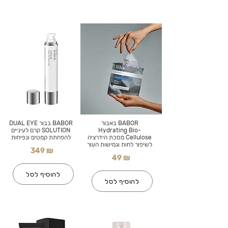
BABOR באבור
BABOR בבור DUAL EYE
Hydrating Bio-
SOLUTION קרם לעיניים
Cellulose מסכת הידרציה
להפחתת קמטים ונפיחות
לשיפור לחות וגמישות העור
349 ₪
49 ₪
להוסיף לסל
להוסיף לסל