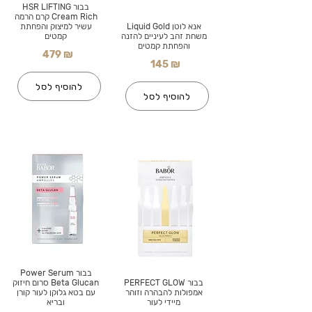
בבור HSR LIFTING
Cream Rich קרם הרמה
אנא לוטן Liquid Gold
עשיר למיצוק והפחתת
משחת זהב לעיניים להזנה
קמטים
והפחתת קמטים
479 ₪
145 ₪
להוסיף לסל
להוסיף לסל
בבור Power Serum
בבור PERFECT GLOW
Beta Glucan סרום חיזוק
אמפולות להבהרה וזוהר
עם בטא גלוקן לעור קורן
מיידי לעור
ובריא