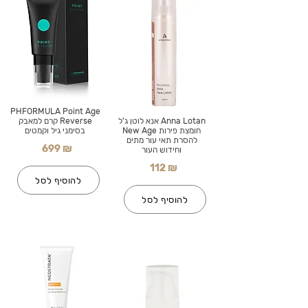
PHFORMULA Point Age
Anna Lotan אנא לוטן ג'ל
Reverse קרם למאבק
חומצת פירות New Age
בסימני גיל וקמטים
להסרת תאי עור מתים
699 ₪
וחידוש העור
112 ₪
להוסיף לסל
להוסיף לסל