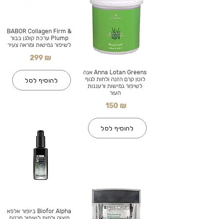
BABOR Collagen Firm &
Plump ערכת קולגן בבור
לשיפור גמישות ומראה צעיר
299 ₪
Anna Lotan Greens אנה
לוטן קרם הזנה ולחות לגוף
להוסיף לסל
לשיפור גמישות ורעננות
העור
150 ₪
להוסיף לסל
Biofor Alpha ביופור אלפא
מיצוק ולחות לשיפור מרקם