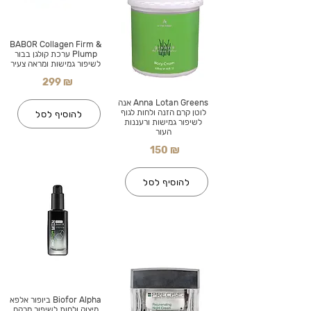
BABOR Collagen Firm &
Plump ערכת קולגן בבור
לשיפור גמישות ומראה צעיר
299 ₪
Anna Lotan Greens אנה
לוטן קרם הזנה ולחות לגוף
להוסיף לסל
לשיפור גמישות ורעננות
העור
150 ₪
להוסיף לסל
Biofor Alpha ביופור אלפא
מיצוק ולחות לשיפור מרקם