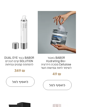
BABOR באבור
BABOR בבור DUAL EYE
Hydrating Bio-
SOLUTION קרם לעיניים
Cellulose מסכת הידרציה
להפחתת קמטים ונפיחות
לשיפור לחות וגמישות העור
349 ₪
49 ₪
להוסיף לסל
להוסיף לסל