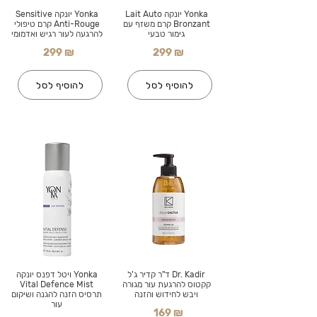
Yonka יונקה Lait Auto
Yonka יונקה Sensitive
Bronzant קרם משזף עם
Anti-Rouge קרם טיפולי
גימור טבעי
להרגעה לעור רגיש ואדמומי
299 ₪
299 ₪
להוסיף לסל
להוסיף לסל
Dr. Kadir ד"ר קדיר ג'ל
Yonka ויטל דפנס יונקה
קקטוס להרגעת עור מגורה
Vital Defence Mist
ויבש לחידוש והזנה
תרסיס הזנה להגנה ושיקום
עור
169 ₪