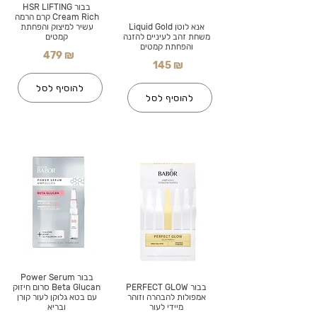
בבור HSR LIFTING
Cream Rich קרם הרמה
אנא לוטן Liquid Gold
עשיר למיצוק והפחתת
משחת זהב לעיניים להזנה
קמטים
והפחתת קמטים
479 ₪
145 ₪
להוסיף לסל
להוסיף לסל
בבור Power Serum
בבור PERFECT GLOW
Beta Glucan סרום חיזוק
אמפולות להבהרה וזוהר
עם בטא גלוקן לעור קורן
מיידי לעור
ובריא