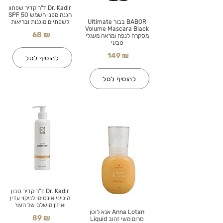
Dr. Kadir ד"ר קדיר שפתון
הגנה מפני השמש SPF 50
BABOR בבור Ultimate
לשפתיים מוגנות ובריאות
Volume Mascara Black
68 ₪
מסקרה לנפח ומראה מעגלי
טבעי
149 ₪
להוסיף לסל
להוסיף לסל
Dr. Kadir ד"ר קדיר סבון
היגייני אינטימי לניקוי עדין
ואיזון מושלם של העור
Anna Lotan אנא לוטן
89 ₪
סרום משי זהוב Liquid