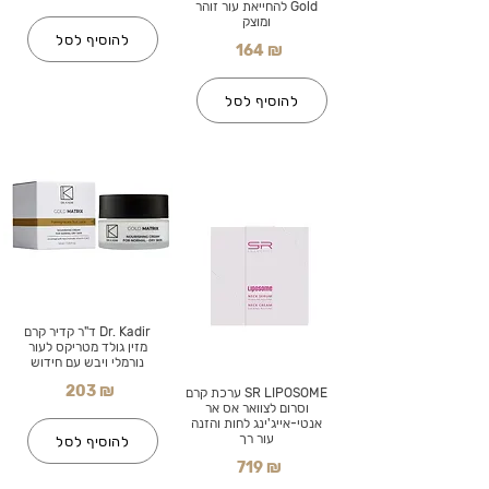
Gold להחייאת עור זוהר
ומוצק
להוסיף לסל
164 ₪
להוסיף לסל
Dr. Kadir ד"ר קדיר קרם
מזין גולד מטריקס לעור
נורמלי ויבש עם חידוש
203 ₪
SR LIPOSOME ערכת קרם
וסרום לצוואר אס אר
אנטי-אייג'ינג לחות והזנה
עור רך
להוסיף לסל
719 ₪