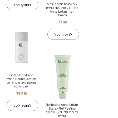
ג'ל אלוורה טהור לשיפור
להוסיף לסל
לחות ונעימות לעור הפנים
והגוף Anna Lotan
Greens
77 ₪
להוסיף לסל
HolyLand הולילנד
Double Action תרחיף
תמיסה לייבוש מהיר של
פצעי אקנה
140 ₪
Barbados Anna Lotan
להוסיף לסל
Skalex Gel Peeling
לפילינג עדין ורענן של עור
הפנים