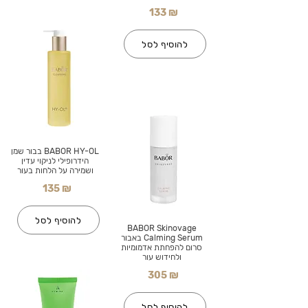
133 ₪
להוסיף לסל
BABOR HY-OL בבור שמן
הידרופילי לניקוי עדין
ושמירה על הלחות בעור
135 ₪
להוסיף לסל
BABOR Skinovage
Calming Serum באבור
סרום להפחתת אדמומיות
ולחידוש עור
305 ₪
להוסיף לסל