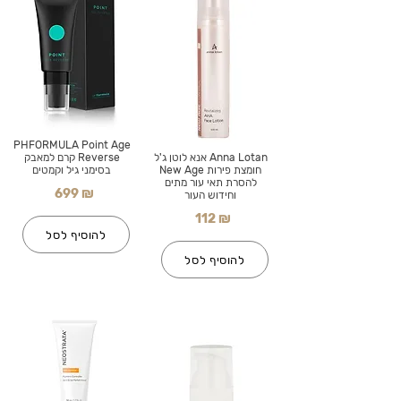
PHFORMULA Point Age
Anna Lotan אנא לוטן ג'ל
Reverse קרם למאבק
חומצת פירות New Age
בסימני גיל וקמטים
להסרת תאי עור מתים
699 ₪
וחידוש העור
112 ₪
להוסיף לסל
להוסיף לסל