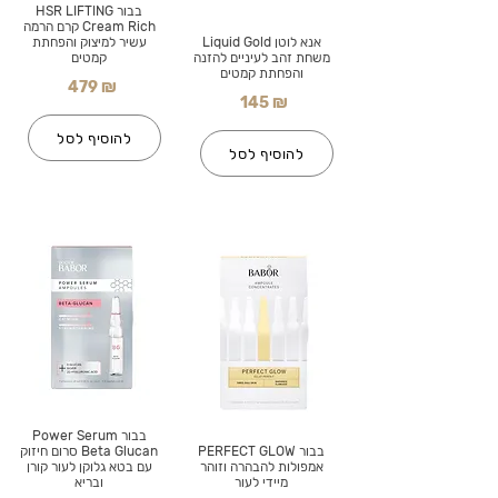
בבור HSR LIFTING
Cream Rich קרם הרמה
אנא לוטן Liquid Gold
עשיר למיצוק והפחתת
משחת זהב לעיניים להזנה
קמטים
והפחתת קמטים
479 ₪
145 ₪
להוסיף לסל
להוסיף לסל
בבור Power Serum
בבור PERFECT GLOW
Beta Glucan סרום חיזוק
אמפולות להבהרה וזוהר
עם בטא גלוקן לעור קורן
מיידי לעור
ובריא