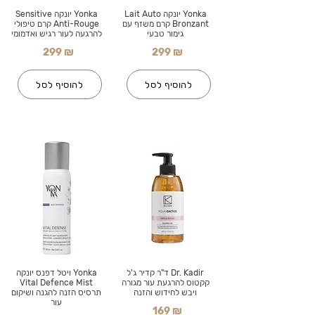
Yonka יונקה Lait Auto
Yonka יונקה Sensitive
Bronzant קרם משזף עם
Anti-Rouge קרם טיפולי
גימור טבעי
להרגעה לעור רגיש ואדמומי
299 ₪
299 ₪
להוסיף לסל
להוסיף לסל
Dr. Kadir ד"ר קדיר ג'ל
Yonka ויטל דפנס יונקה
קקטוס להרגעת עור מגורה
Vital Defence Mist
ויבש לחידוש והזנה
תרסיס הזנה להגנה ושיקום
עור
169 ₪