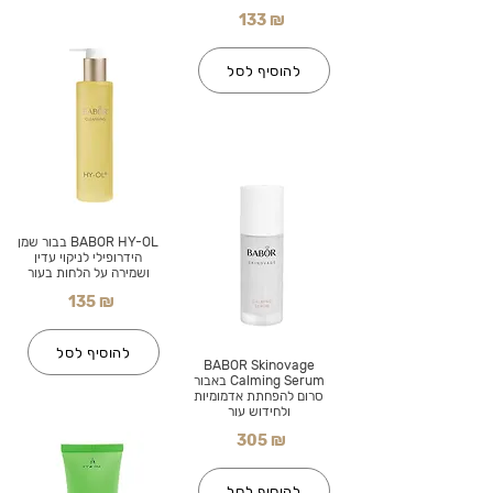
133 ₪
להוסיף לסל
BABOR HY-OL בבור שמן
הידרופילי לניקוי עדין
ושמירה על הלחות בעור
135 ₪
להוסיף לסל
BABOR Skinovage
Calming Serum באבור
סרום להפחתת אדמומיות
ולחידוש עור
305 ₪
להוסיף לסל