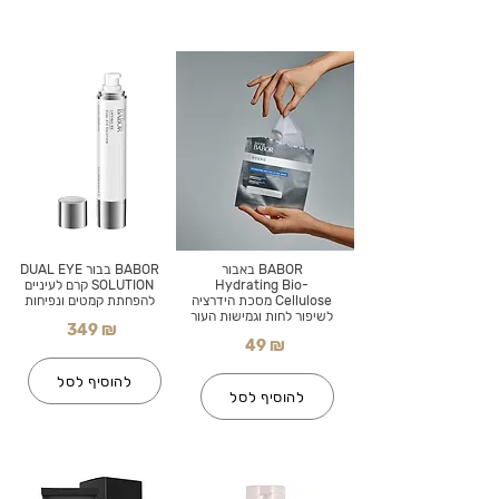
BABOR באבור
BABOR בבור DUAL EYE
Hydrating Bio-
SOLUTION קרם לעיניים
Cellulose מסכת הידרציה
להפחתת קמטים ונפיחות
לשיפור לחות וגמישות העור
349 ₪
49 ₪
להוסיף לסל
להוסיף לסל