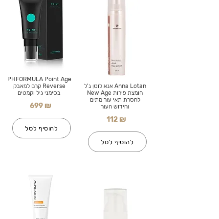
PHFORMULA Point Age
Anna Lotan אנא לוטן ג'ל
Reverse קרם למאבק
חומצת פירות New Age
בסימני גיל וקמטים
להסרת תאי עור מתים
699 ₪
וחידוש העור
112 ₪
להוסיף לסל
להוסיף לסל