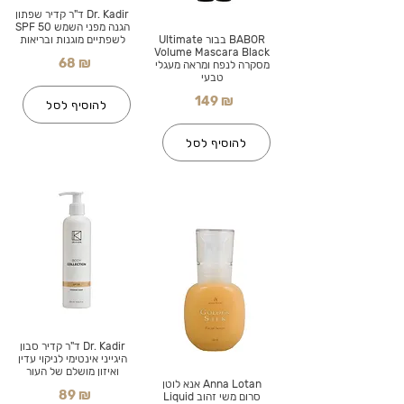
Dr. Kadir ד"ר קדיר שפתון
הגנה מפני השמש SPF 50
BABOR בבור Ultimate
לשפתיים מוגנות ובריאות
Volume Mascara Black
68 ₪
מסקרה לנפח ומראה מעגלי
טבעי
149 ₪
להוסיף לסל
להוסיף לסל
Dr. Kadir ד"ר קדיר סבון
היגייני אינטימי לניקוי עדין
ואיזון מושלם של העור
Anna Lotan אנא לוטן
89 ₪
סרום משי זהוב Liquid