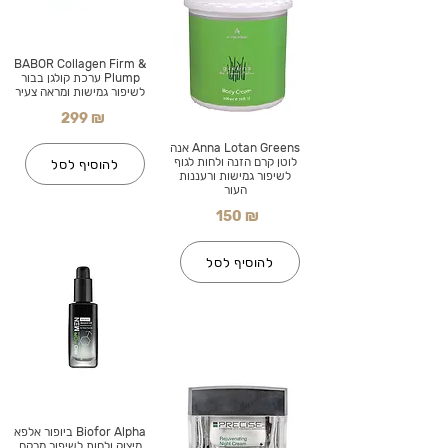
BABOR Collagen Firm &
Plump ערכת קולגן בבור
לשיפור גמישות ומראה צעיר
299 ₪
Anna Lotan Greens אנה
לוטן קרם הזנה ולחות לגוף
להוסיף לסל
לשיפור גמישות ורעננות
העור
150 ₪
להוסיף לסל
Biofor Alpha ביופור אלפא
מיצוק ולחות לשיפור מרקם