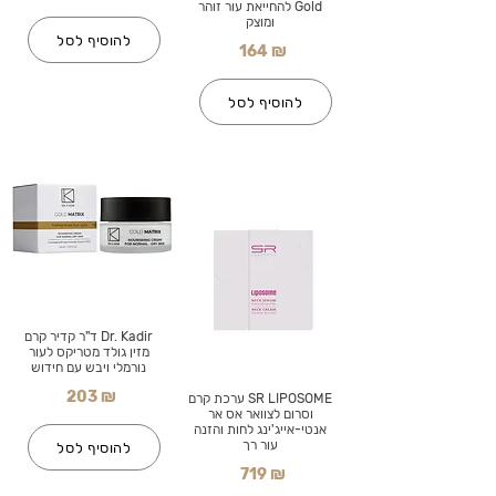
Gold להחייאת עור זוהר
ומוצק
להוסיף לסל
164 ₪
להוסיף לסל
Dr. Kadir ד"ר קדיר קרם
מזין גולד מטריקס לעור
נורמלי ויבש עם חידוש
203 ₪
SR LIPOSOME ערכת קרם
וסרום לצוואר אס אר
אנטי-אייג'ינג לחות והזנה
עור רך
להוסיף לסל
719 ₪