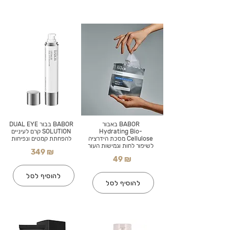
BABOR באבור
BABOR בבור DUAL EYE
Hydrating Bio-
SOLUTION קרם לעיניים
Cellulose מסכת הידרציה
להפחתת קמטים ונפיחות
לשיפור לחות וגמישות העור
349 ₪
49 ₪
להוסיף לסל
להוסיף לסל