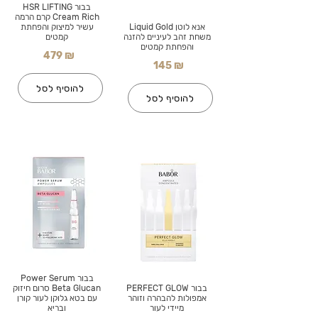
בבור HSR LIFTING
Cream Rich קרם הרמה
אנא לוטן Liquid Gold
עשיר למיצוק והפחתת
משחת זהב לעיניים להזנה
קמטים
והפחתת קמטים
479 ₪
145 ₪
להוסיף לסל
להוסיף לסל
בבור Power Serum
בבור PERFECT GLOW
Beta Glucan סרום חיזוק
אמפולות להבהרה וזוהר
עם בטא גלוקן לעור קורן
מיידי לעור
ובריא