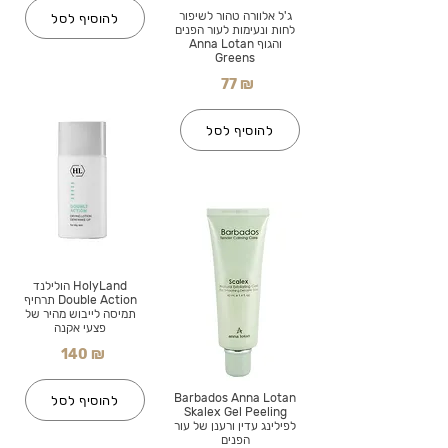
ג'ל אלוורה טהור לשיפור
להוסיף לסל
לחות ונעימות לעור הפנים
והגוף Anna Lotan
Greens
77 ₪
להוסיף לסל
HolyLand הולילנד
Double Action תרחיף
תמיסה לייבוש מהיר של
פצעי אקנה
140 ₪
Barbados Anna Lotan
להוסיף לסל
Skalex Gel Peeling
לפילינג עדין ורענן של עור
הפנים