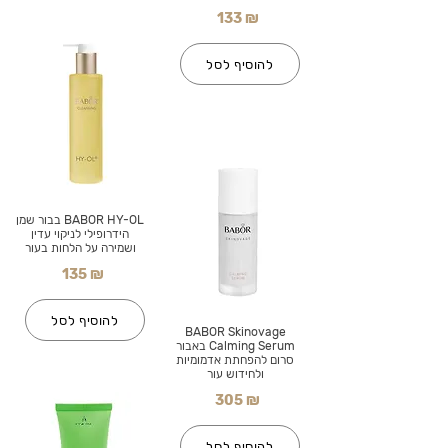
133 ₪
להוסיף לסל
BABOR HY-OL בבור שמן
הידרופילי לניקוי עדין
ושמירה על הלחות בעור
135 ₪
להוסיף לסל
BABOR Skinovage
Calming Serum באבור
סרום להפחתת אדמומיות
ולחידוש עור
305 ₪
להוסיף לסל