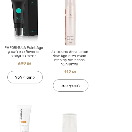
PHFORMULA Point Age
Anna Lotan אנא לוטן ג'ל
Reverse קרם למאבק
חומצת פירות New Age
בסימני גיל וקמטים
להסרת תאי עור מתים
699 ₪
וחידוש העור
112 ₪
להוסיף לסל
להוסיף לסל