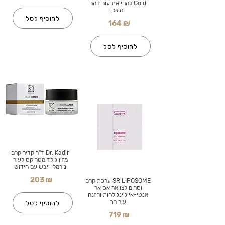
Gold להחייאת עור זוהר
ומוצק
להוסיף לסל
164 ₪
להוסיף לסל
Dr. Kadir ד"ר קדיר קרם
מזין גולד מטריקס לעור
נורמלי ויבש עם חידוש
203 ₪
SR LIPOSOME ערכת קרם
וסרום לצוואר אס אר
אנטי-אייג'ינג לחות והזנה
עור רך
להוסיף לסל
719 ₪