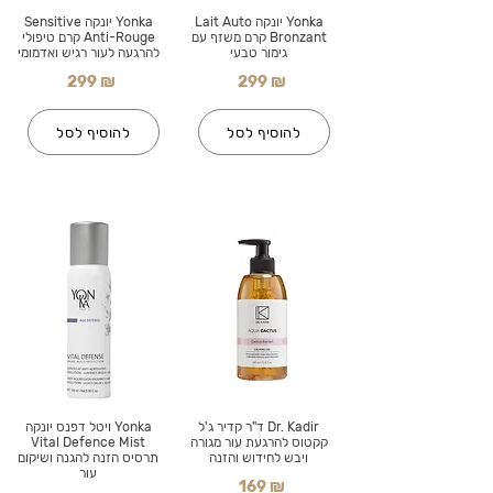
Yonka יונקה Lait Auto
Yonka יונקה Sensitive
Bronzant קרם משזף עם
Anti-Rouge קרם טיפולי
גימור טבעי
להרגעה לעור רגיש ואדמומי
299 ₪
299 ₪
להוסיף לסל
להוסיף לסל
Dr. Kadir ד"ר קדיר ג'ל
Yonka ויטל דפנס יונקה
קקטוס להרגעת עור מגורה
Vital Defence Mist
ויבש לחידוש והזנה
תרסיס הזנה להגנה ושיקום
עור
169 ₪