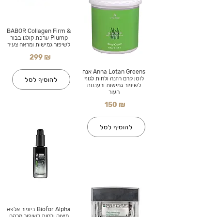
BABOR Collagen Firm &
Plump ערכת קולגן בבור
לשיפור גמישות ומראה צעיר
299 ₪
Anna Lotan Greens אנה
לוטן קרם הזנה ולחות לגוף
להוסיף לסל
לשיפור גמישות ורעננות
העור
150 ₪
להוסיף לסל
Biofor Alpha ביופור אלפא
מיצוק ולחות לשיפור מרקם