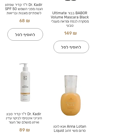
Dr. Kadir ד"ר קדיר שפתון
הגנה מפני השמש SPF 50
BABOR בבור Ultimate
לשפתיים מוגנות ובריאות
Volume Mascara Black
68 ₪
מסקרה לנפח ומראה מעגלי
טבעי
149 ₪
להוסיף לסל
להוסיף לסל
Dr. Kadir ד"ר קדיר סבון
היגייני אינטימי לניקוי עדין
ואיזון מושלם של העור
Anna Lotan אנא לוטן
89 ₪
סרום משי זהוב Liquid