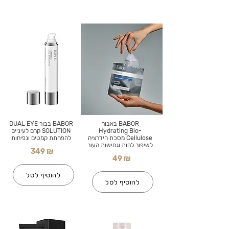
BABOR באבור
BABOR בבור DUAL EYE
Hydrating Bio-
SOLUTION קרם לעיניים
Cellulose מסכת הידרציה
להפחתת קמטים ונפיחות
לשיפור לחות וגמישות העור
349 ₪
49 ₪
להוסיף לסל
להוסיף לסל