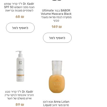
Dr. Kadir ד"ר קדיר שפתון
הגנה מפני השמש SPF 50
BABOR בבור Ultimate
לשפתיים מוגנות ובריאות
Volume Mascara Black
68 ₪
מסקרה לנפח ומראה מעגלי
טבעי
149 ₪
להוסיף לסל
להוסיף לסל
Dr. Kadir ד"ר קדיר סבון
היגייני אינטימי לניקוי עדין
ואיזון מושלם של העור
Anna Lotan אנא לוטן
89 ₪
סרום משי זהוב Liquid