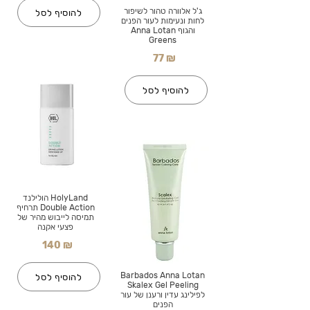
ג'ל אלוורה טהור לשיפור
להוסיף לסל
לחות ונעימות לעור הפנים
והגוף Anna Lotan
Greens
77 ₪
להוסיף לסל
HolyLand הולילנד
Double Action תרחיף
תמיסה לייבוש מהיר של
פצעי אקנה
140 ₪
Barbados Anna Lotan
להוסיף לסל
Skalex Gel Peeling
לפילינג עדין ורענן של עור
הפנים