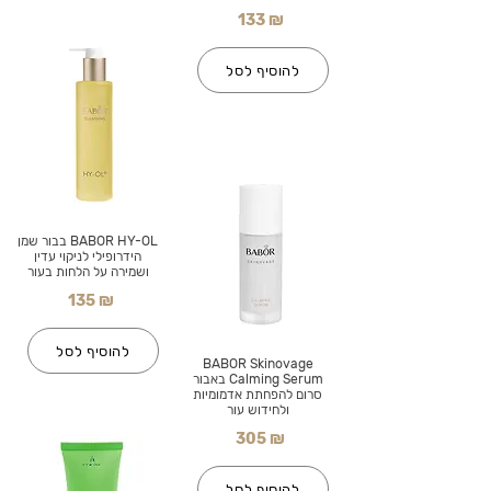
133 ₪
להוסיף לסל
BABOR HY-OL בבור שמן
הידרופילי לניקוי עדין
ושמירה על הלחות בעור
135 ₪
להוסיף לסל
BABOR Skinovage
Calming Serum באבור
סרום להפחתת אדמומיות
ולחידוש עור
305 ₪
להוסיף לסל