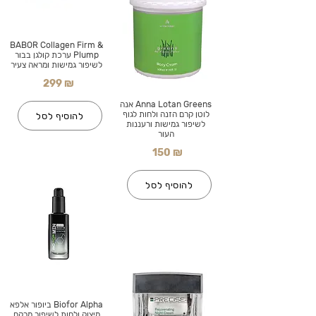
BABOR Collagen Firm &
Plump ערכת קולגן בבור
לשיפור גמישות ומראה צעיר
299 ₪
Anna Lotan Greens אנה
לוטן קרם הזנה ולחות לגוף
להוסיף לסל
לשיפור גמישות ורעננות
העור
150 ₪
להוסיף לסל
Biofor Alpha ביופור אלפא
מיצוק ולחות לשיפור מרקם