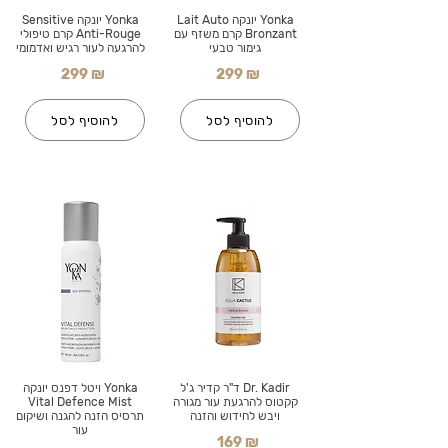
Yonka יונקה Lait Auto
Yonka יונקה Sensitive
Bronzant קרם משזף עם
Anti-Rouge קרם טיפולי
גימור טבעי
להרגעה לעור רגיש ואדמומי
299 ₪
299 ₪
להוסיף לסל
להוסיף לסל
Dr. Kadir ד"ר קדיר ג'ל
Yonka ויטל דפנס יונקה
קקטוס להרגעת עור מגורה
Vital Defence Mist
ויבש לחידוש והזנה
תרסיס הזנה להגנה ושיקום
עור
169 ₪