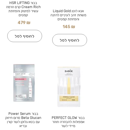
בבור HSR LIFTING
Cream Rich קרם הרמה
אנא לוטן Liquid Gold
עשיר למיצוק והפחתת
משחת זהב לעיניים להזנה
קמטים
והפחתת קמטים
479 ₪
145 ₪
להוסיף לסל
להוסיף לסל
בבור Power Serum
בבור PERFECT GLOW
Beta Glucan סרום חיזוק
אמפולות להבהרה וזוהר
עם בטא גלוקן לעור קורן
מיידי לעור
ובריא