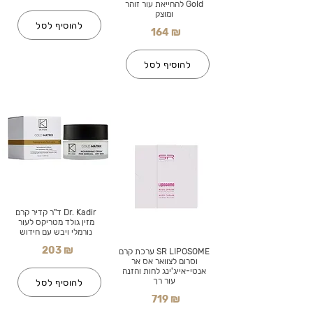
Gold להחייאת עור זוהר
ומוצק
להוסיף לסל
164 ₪
להוסיף לסל
Dr. Kadir ד"ר קדיר קרם
מזין גולד מטריקס לעור
נורמלי ויבש עם חידוש
203 ₪
SR LIPOSOME ערכת קרם
וסרום לצוואר אס אר
אנטי-אייג'ינג לחות והזנה
עור רך
להוסיף לסל
719 ₪