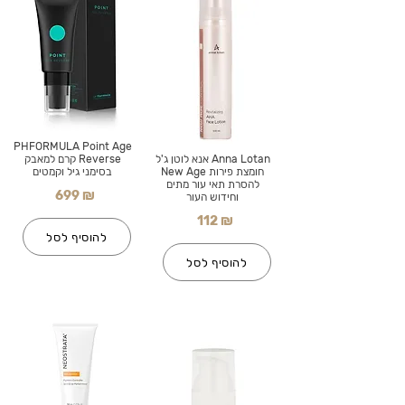
PHFORMULA Point Age
Anna Lotan אנא לוטן ג'ל
Reverse קרם למאבק
חומצת פירות New Age
בסימני גיל וקמטים
להסרת תאי עור מתים
699 ₪
וחידוש העור
112 ₪
להוסיף לסל
להוסיף לסל