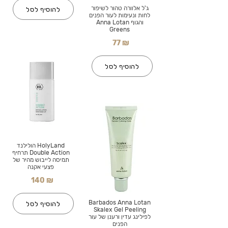
ג'ל אלוורה טהור לשיפור
להוסיף לסל
לחות ונעימות לעור הפנים
והגוף Anna Lotan
Greens
77 ₪
להוסיף לסל
HolyLand הולילנד
Double Action תרחיף
תמיסה לייבוש מהיר של
פצעי אקנה
140 ₪
Barbados Anna Lotan
להוסיף לסל
Skalex Gel Peeling
לפילינג עדין ורענן של עור
הפנים