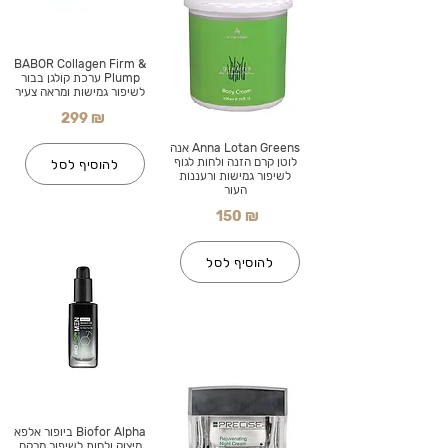
BABOR Collagen Firm &
Plump ערכת קולגן בבור
לשיפור גמישות ומראה צעיר
299 ₪
Anna Lotan Greens אנה
לוטן קרם הזנה ולחות לגוף
להוסיף לסל
לשיפור גמישות ורעננות
העור
150 ₪
להוסיף לסל
Biofor Alpha ביופור אלפא
מיצוק ולחות לשיפור מרקם