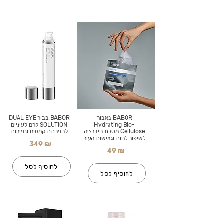
BABOR באבור
BABOR בבור DUAL EYE
Hydrating Bio-
SOLUTION קרם לעיניים
Cellulose מסכת הידרציה
להפחתת קמטים ונפיחות
לשיפור לחות וגמישות העור
349 ₪
49 ₪
להוסיף לסל
להוסיף לסל