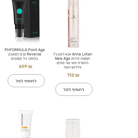
PHFORMULA Point Age
Anna Lotan אנא לוטן ג'ל
Reverse קרם למאבק
חומצת פירות New Age
בסימני גיל וקמטים
להסרת תאי עור מתים
699 ₪
וחידוש העור
112 ₪
להוסיף לסל
להוסיף לסל