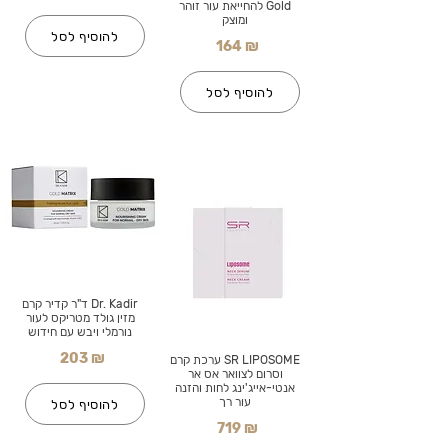
Gold להחייאת עור זוהר
ומוצק
להוסיף לסל
164 ₪
להוסיף לסל
Dr. Kadir ד"ר קדיר קרם
מזין גולד מטריקס לעור
נורמלי ויבש עם חידוש
203 ₪
SR LIPOSOME ערכת קרם
וסרום לצוואר אס אר
אנטי-אייג'ינג לחות והזנה
עור רך
להוסיף לסל
719 ₪