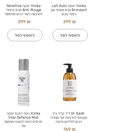
Yonka יונקה Lait Auto
Yonka יונקה Sensitive
Bronzant קרם משזף עם
Anti-Rouge קרם טיפולי
גימור טבעי
להרגעה לעור רגיש ואדמומי
299 ₪
299 ₪
להוסיף לסל
להוסיף לסל
Dr. Kadir ד"ר קדיר ג'ל
Yonka ויטל דפנס יונקה
קקטוס להרגעת עור מגורה
Vital Defence Mist
ויבש לחידוש והזנה
תרסיס הזנה להגנה ושיקום
עור
169 ₪