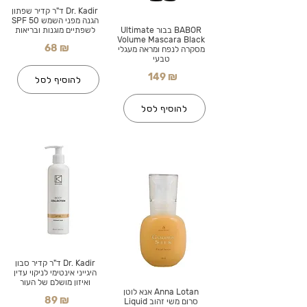
Dr. Kadir ד"ר קדיר שפתון
הגנה מפני השמש SPF 50
BABOR בבור Ultimate
לשפתיים מוגנות ובריאות
Volume Mascara Black
68 ₪
מסקרה לנפח ומראה מעגלי
טבעי
149 ₪
להוסיף לסל
להוסיף לסל
Dr. Kadir ד"ר קדיר סבון
היגייני אינטימי לניקוי עדין
ואיזון מושלם של העור
Anna Lotan אנא לוטן
89 ₪
סרום משי זהוב Liquid