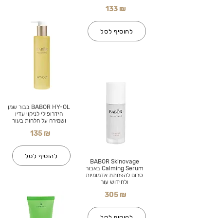
133 ₪
להוסיף לסל
BABOR HY-OL בבור שמן
הידרופילי לניקוי עדין
ושמירה על הלחות בעור
135 ₪
להוסיף לסל
BABOR Skinovage
Calming Serum באבור
סרום להפחתת אדמומיות
ולחידוש עור
305 ₪
להוסיף לסל