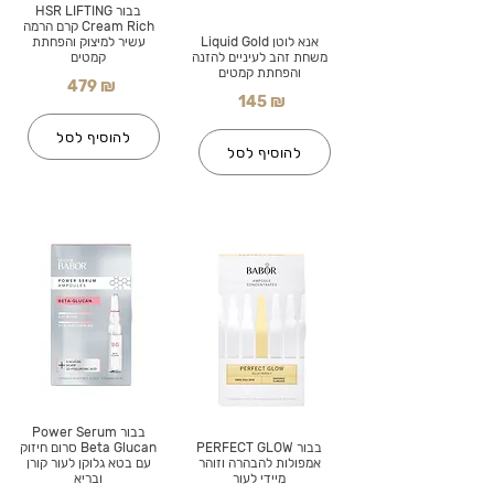
בבור HSR LIFTING
Cream Rich קרם הרמה
אנא לוטן Liquid Gold
עשיר למיצוק והפחתת
משחת זהב לעיניים להזנה
קמטים
והפחתת קמטים
479 ₪
145 ₪
להוסיף לסל
להוסיף לסל
בבור Power Serum
בבור PERFECT GLOW
Beta Glucan סרום חיזוק
אמפולות להבהרה וזוהר
עם בטא גלוקן לעור קורן
מיידי לעור
ובריא