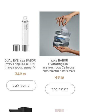
BABOR באבור
BABOR בבור DUAL EYE
Hydrating Bio-
SOLUTION קרם לעיניים
Cellulose מסכת הידרציה
להפחתת קמטים ונפיחות
לשיפור לחות וגמישות העור
349 ₪
49 ₪
להוסיף לסל
להוסיף לסל