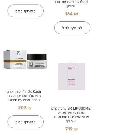
Gold להחייאת עור זוהר
ומוצק
להוסיף לסל
164 ₪
להוסיף לסל
Dr. Kadir ד"ר קדיר קרם
מזין גולד מטריקס לעור
נורמלי ויבש עם חידוש
203 ₪
SR LIPOSOME ערכת קרם
וסרום לצוואר אס אר
אנטי-אייג'ינג לחות והזנה
עור רך
להוסיף לסל
719 ₪