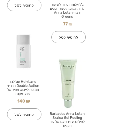
ג'ל אלוורה טהור לשיפור
להוסיף לסל
לחות ונעימות לעור הפנים
והגוף Anna Lotan
Greens
77 ₪
להוסיף לסל
HolyLand הולילנד
Double Action תרחיף
תמיסה לייבוש מהיר של
פצעי אקנה
140 ₪
Barbados Anna Lotan
להוסיף לסל
Skalex Gel Peeling
לפילינג עדין ורענן של עור
הפנים