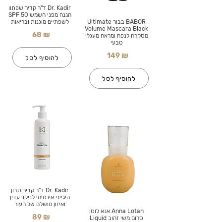
Dr. Kadir ד"ר קדיר שפתון
הגנה מפני השמש SPF 50
BABOR בבור Ultimate
לשפתיים מוגנות ובריאות
Volume Mascara Black
68 ₪
מסקרה לנפח ומראה מעגלי
טבעי
149 ₪
להוסיף לסל
להוסיף לסל
Dr. Kadir ד"ר קדיר סבון
היגייני אינטימי לניקוי עדין
ואיזון מושלם של העור
Anna Lotan אנא לוטן
89 ₪
סרום משי זהוב Liquid