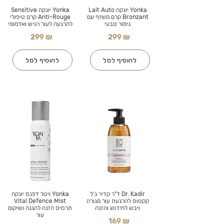
Yonka יונקה Lait Auto
Yonka יונקה Sensitive
Bronzant קרם משזף עם
Anti-Rouge קרם טיפולי
גימור טבעי
להרגעה לעור רגיש ואדמומי
299 ₪
299 ₪
להוסיף לסל
להוסיף לסל
Dr. Kadir ד"ר קדיר ג'ל
Yonka ויטל דפנס יונקה
קקטוס להרגעת עור מגורה
Vital Defence Mist
ויבש לחידוש והזנה
תרסיס הזנה להגנה ושיקום
עור
169 ₪