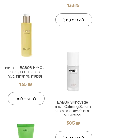
133 ₪
להוסיף לסל
BABOR HY-OL בבור שמן
הידרופילי לניקוי עדין
ושמירה על הלחות בעור
135 ₪
להוסיף לסל
BABOR Skinovage
Calming Serum באבור
סרום להפחתת אדמומיות
ולחידוש עור
305 ₪
להוסיף לסל