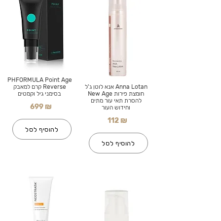
PHFORMULA Point Age
Anna Lotan אנא לוטן ג'ל
Reverse קרם למאבק
חומצת פירות New Age
בסימני גיל וקמטים
להסרת תאי עור מתים
699 ₪
וחידוש העור
112 ₪
להוסיף לסל
להוסיף לסל