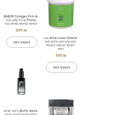
BABOR Collagen Firm &
Plump ערכת קולגן בבור
לשיפור גמישות ומראה צעיר
299 ₪
Anna Lotan Greens אנה
לוטן קרם הזנה ולחות לגוף
להוסיף לסל
לשיפור גמישות ורעננות
העור
150 ₪
להוסיף לסל
Biofor Alpha ביופור אלפא
מיצוק ולחות לשיפור מרקם