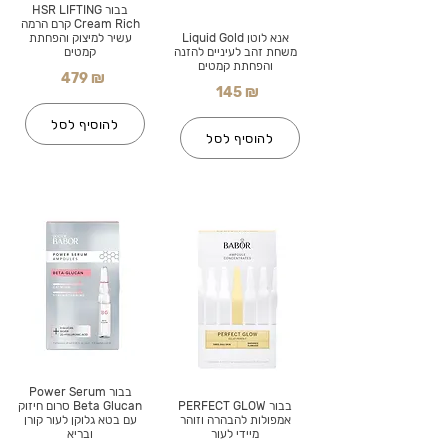
בבור HSR LIFTING
Cream Rich קרם הרמה
אנא לוטן Liquid Gold
עשיר למיצוק והפחתת
משחת זהב לעיניים להזנה
קמטים
והפחתת קמטים
479 ₪
145 ₪
להוסיף לסל
להוסיף לסל
בבור Power Serum
בבור PERFECT GLOW
Beta Glucan סרום חיזוק
אמפולות להבהרה וזוהר
עם בטא גלוקן לעור קורן
מיידי לעור
ובריא