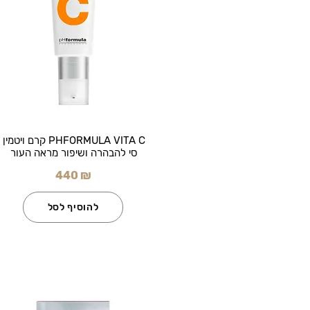
PHFORMULA VITA C קרם ויטמין
סי להבהרה ושיפור מראה העור
440 ₪
להוסיף לסל