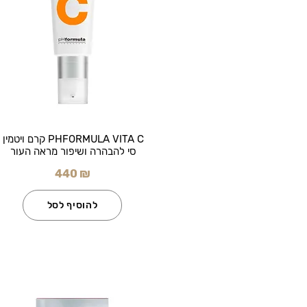
PHFORMULA VITA C קרם ויטמין
סי להבהרה ושיפור מראה העור
440 ₪
להוסיף לסל