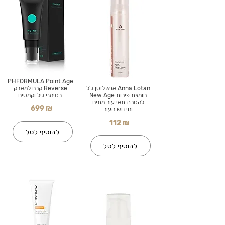
PHFORMULA Point Age
Anna Lotan אנא לוטן ג'ל
Reverse קרם למאבק
חומצת פירות New Age
בסימני גיל וקמטים
להסרת תאי עור מתים
699 ₪
וחידוש העור
112 ₪
להוסיף לסל
להוסיף לסל