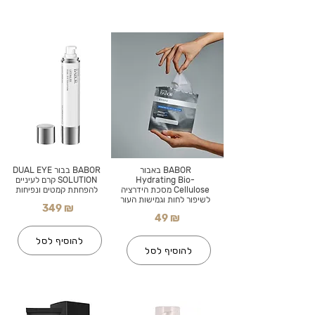
BABOR באבור
BABOR בבור DUAL EYE
Hydrating Bio-
SOLUTION קרם לעיניים
Cellulose מסכת הידרציה
להפחתת קמטים ונפיחות
לשיפור לחות וגמישות העור
349 ₪
49 ₪
להוסיף לסל
להוסיף לסל