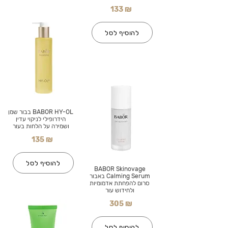
133 ₪
להוסיף לסל
BABOR HY-OL בבור שמן
הידרופילי לניקוי עדין
ושמירה על הלחות בעור
135 ₪
להוסיף לסל
BABOR Skinovage
Calming Serum באבור
סרום להפחתת אדמומיות
ולחידוש עור
305 ₪
להוסיף לסל