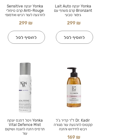
Yonka יונקה Lait Auto
Yonka יונקה Sensitive
Bronzant קרם משזף עם
Anti-Rouge קרם טיפולי
גימור טבעי
להרגעה לעור רגיש ואדמומי
299 ₪
299 ₪
להוסיף לסל
להוסיף לסל
Dr. Kadir ד"ר קדיר ג'ל
Yonka ויטל דפנס יונקה
קקטוס להרגעת עור מגורה
Vital Defence Mist
ויבש לחידוש והזנה
תרסיס הזנה להגנה ושיקום
עור
169 ₪