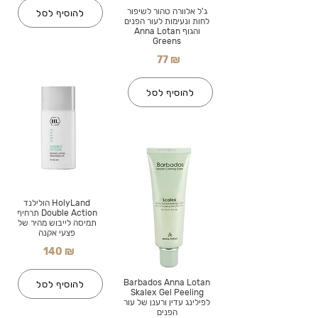
ג'ל אלוורה טהור לשיפור
להוסיף לסל
לחות ונעימות לעור הפנים
והגוף Anna Lotan
Greens
77 ₪
להוסיף לסל
HolyLand הולילנד
Double Action תרחיף
תמיסה לייבוש מהיר של
פצעי אקנה
140 ₪
Barbados Anna Lotan
להוסיף לסל
Skalex Gel Peeling
לפילינג עדין ורענן של עור
הפנים