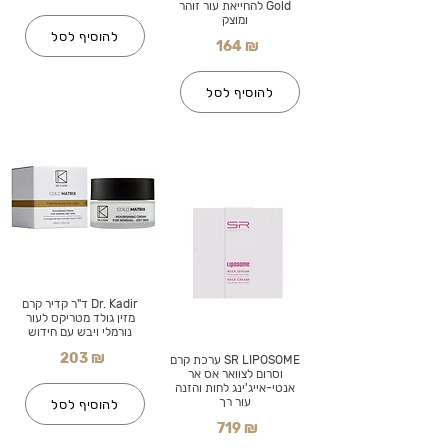
Gold להחייאת עור זוהר
ומוצק
להוסיף לסל
164 ₪
להוסיף לסל
Dr. Kadir ד"ר קדיר קרם
מזין גולד מטריקס לעור
נורמלי ויבש עם חידוש
203 ₪
SR LIPOSOME ערכת קרם
וסרום לצוואר אס אר
אנטי-אייג'ינג לחות והזנה
עור רך
להוסיף לסל
719 ₪