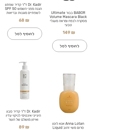
Dr. Kadir ד"ר קדיר שפתון
הגנה מפני השמש SPF 50
BABOR בבור Ultimate
לשפתיים מוגנות ובריאות
Volume Mascara Black
68 ₪
מסקרה לנפח ומראה מעגלי
טבעי
149 ₪
להוסיף לסל
להוסיף לסל
Dr. Kadir ד"ר קדיר סבון
היגייני אינטימי לניקוי עדין
ואיזון מושלם של העור
Anna Lotan אנא לוטן
89 ₪
סרום משי זהוב Liquid