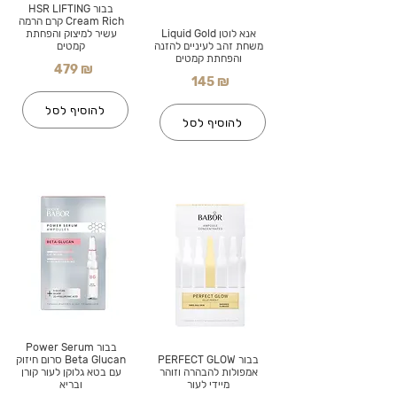
בבור HSR LIFTING
Cream Rich קרם הרמה
אנא לוטן Liquid Gold
עשיר למיצוק והפחתת
משחת זהב לעיניים להזנה
קמטים
והפחתת קמטים
479 ₪
145 ₪
להוסיף לסל
להוסיף לסל
בבור Power Serum
בבור PERFECT GLOW
Beta Glucan סרום חיזוק
אמפולות להבהרה וזוהר
עם בטא גלוקן לעור קורן
מיידי לעור
ובריא