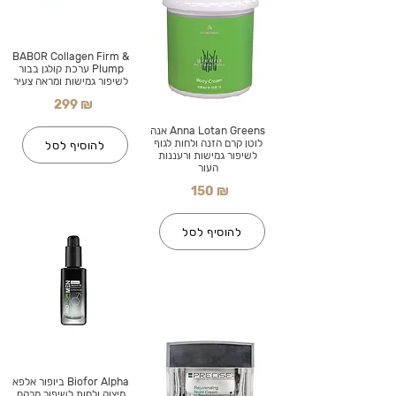
BABOR Collagen Firm &
Plump ערכת קולגן בבור
לשיפור גמישות ומראה צעיר
299 ₪
Anna Lotan Greens אנה
לוטן קרם הזנה ולחות לגוף
להוסיף לסל
לשיפור גמישות ורעננות
העור
150 ₪
להוסיף לסל
Biofor Alpha ביופור אלפא
מיצוק ולחות לשיפור מרקם