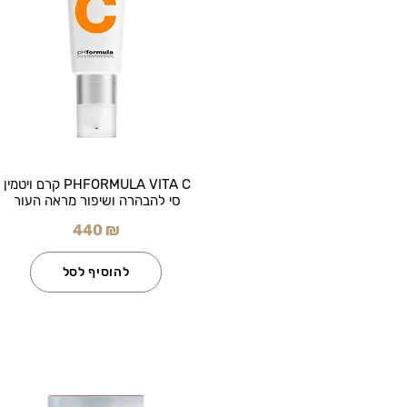
PHFORMULA VITA C קרם ויטמין
סי להבהרה ושיפור מראה העור
440 ₪
להוסיף לסל