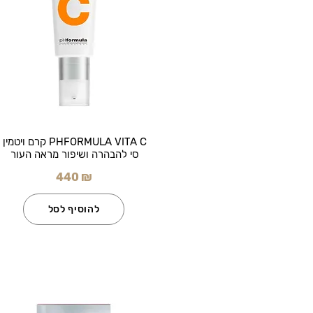
PHFORMULA VITA C קרם ויטמין
סי להבהרה ושיפור מראה העור
440 ₪
להוסיף לסל