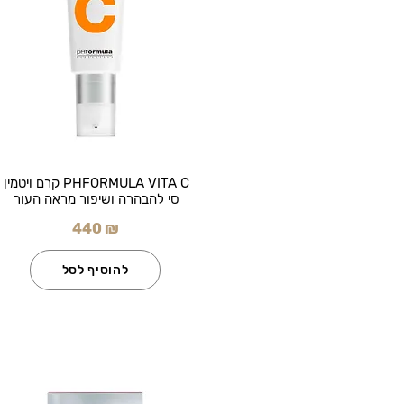
PHFORMULA VITA C קרם ויטמין
סי להבהרה ושיפור מראה העור
440 ₪
להוסיף לסל