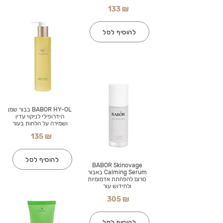
133 ₪
להוסיף לסל
BABOR HY-OL בבור שמן
הידרופילי לניקוי עדין
ושמירה על הלחות בעור
135 ₪
להוסיף לסל
BABOR Skinovage
Calming Serum באבור
סרום להפחתת אדמומיות
ולחידוש עור
305 ₪
להוסיף לסל