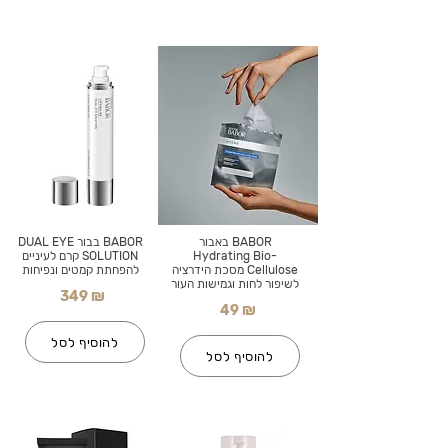
BABOR באבור
BABOR בבור DUAL EYE
Hydrating Bio-
SOLUTION קרם לעיניים
Cellulose מסכת הידרציה
להפחתת קמטים ונפיחות
לשיפור לחות וגמישות העור
349 ₪
49 ₪
להוסיף לסל
להוסיף לסל