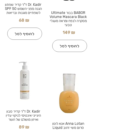
Dr. Kadir ד"ר קדיר שפתון
הגנה מפני השמש SPF 50
BABOR בבור Ultimate
לשפתיים מוגנות ובריאות
Volume Mascara Black
68 ₪
מסקרה לנפח ומראה מעגלי
טבעי
149 ₪
להוסיף לסל
להוסיף לסל
Dr. Kadir ד"ר קדיר סבון
היגייני אינטימי לניקוי עדין
ואיזון מושלם של העור
Anna Lotan אנא לוטן
89 ₪
סרום משי זהוב Liquid