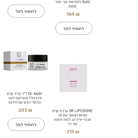
Gold להחייאת עור זוהר
ומוצק
להוסיף לסל
164 ₪
להוסיף לסל
Dr. Kadir ד"ר קדיר קרם
מזין גולד מטריקס לעור
נורמלי ויבש עם חידוש
203 ₪
SR LIPOSOME ערכת קרם
וסרום לצוואר אס אר
אנטי-אייג'ינג לחות והזנה
עור רך
להוסיף לסל
719 ₪