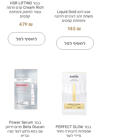
בבור HSR LIFTING
Cream Rich קרם הרמה
אנא לוטן Liquid Gold
עשיר למיצוק והפחתת
משחת זהב לעיניים להזנה
קמטים
והפחתת קמטים
479 ₪
145 ₪
להוסיף לסל
להוסיף לסל
בבור Power Serum
בבור PERFECT GLOW
Beta Glucan סרום חיזוק
אמפולות להבהרה וזוהר
עם בטא גלוקן לעור קורן
מיידי לעור
ובריא