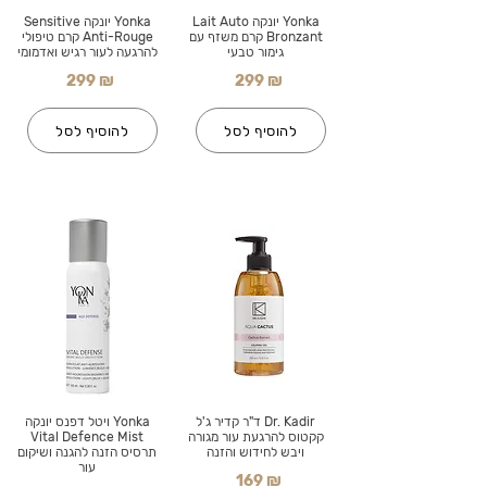
Yonka יונקה Lait Auto
Yonka יונקה Sensitive
Bronzant קרם משזף עם
Anti-Rouge קרם טיפולי
גימור טבעי
להרגעה לעור רגיש ואדמומי
299 ₪
299 ₪
להוסיף לסל
להוסיף לסל
Dr. Kadir ד"ר קדיר ג'ל
Yonka ויטל דפנס יונקה
קקטוס להרגעת עור מגורה
Vital Defence Mist
ויבש לחידוש והזנה
תרסיס הזנה להגנה ושיקום
עור
169 ₪