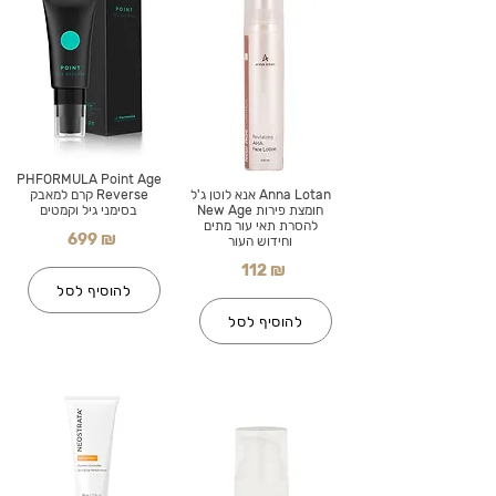
PHFORMULA Point Age
Anna Lotan אנא לוטן ג'ל
Reverse קרם למאבק
חומצת פירות New Age
בסימני גיל וקמטים
להסרת תאי עור מתים
699 ₪
וחידוש העור
112 ₪
להוסיף לסל
להוסיף לסל