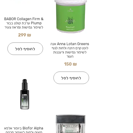
BABOR Collagen Firm &
Plump ערכת קולגן בבור
לשיפור גמישות ומראה צעיר
299 ₪
Anna Lotan Greens אנה
לוטן קרם הזנה ולחות לגוף
להוסיף לסל
לשיפור גמישות ורעננות
העור
150 ₪
להוסיף לסל
Biofor Alpha ביופור אלפא
מיצוק ולחות לשיפור מרקם