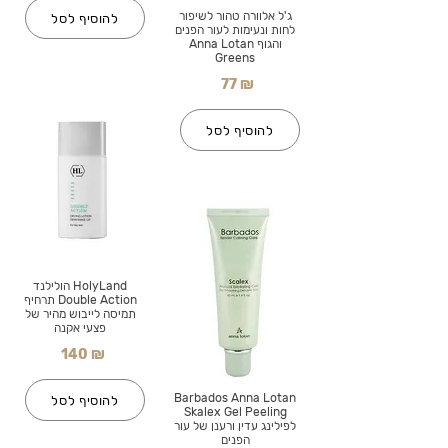
ג'ל אלוורה טהור לשיפור
להוסיף לסל
לחות ונעימות לעור הפנים
והגוף Anna Lotan
Greens
77 ₪
להוסיף לסל
HolyLand הולילנד
Double Action תרחיף
תמיסה לייבוש מהיר של
פצעי אקנה
140 ₪
Barbados Anna Lotan
להוסיף לסל
Skalex Gel Peeling
לפילינג עדין ורענן של עור
הפנים