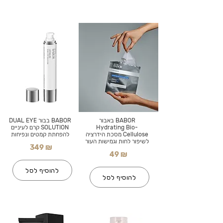
BABOR באבור
BABOR בבור DUAL EYE
Hydrating Bio-
SOLUTION קרם לעיניים
Cellulose מסכת הידרציה
להפחתת קמטים ונפיחות
לשיפור לחות וגמישות העור
349 ₪
49 ₪
להוסיף לסל
להוסיף לסל