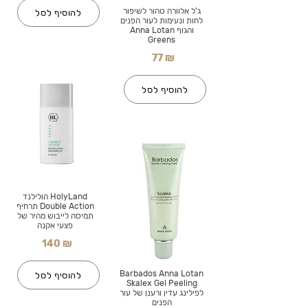
ג'ל אלוורה טהור לשיפור
להוסיף לסל
לחות ונעימות לעור הפנים
והגוף Anna Lotan
Greens
77 ₪
להוסיף לסל
HolyLand הולילנד
Double Action תרחיף
תמיסה לייבוש מהיר של
פצעי אקנה
140 ₪
Barbados Anna Lotan
להוסיף לסל
Skalex Gel Peeling
לפילינג עדין ורענן של עור
הפנים