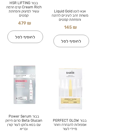
בבור HSR LIFTING
Cream Rich קרם הרמה
אנא לוטן Liquid Gold
עשיר למיצוק והפחתת
משחת זהב לעיניים להזנה
קמטים
והפחתת קמטים
479 ₪
145 ₪
להוסיף לסל
להוסיף לסל
בבור Power Serum
בבור PERFECT GLOW
Beta Glucan סרום חיזוק
אמפולות להבהרה וזוהר
עם בטא גלוקן לעור קורן
מיידי לעור
ובריא