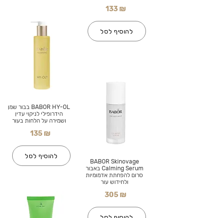
133 ₪
להוסיף לסל
BABOR HY-OL בבור שמן
הידרופילי לניקוי עדין
ושמירה על הלחות בעור
135 ₪
להוסיף לסל
BABOR Skinovage
Calming Serum באבור
סרום להפחתת אדמומיות
ולחידוש עור
305 ₪
להוסיף לסל