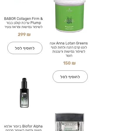
BABOR Collagen Firm &
Plump ערכת קולגן בבור
לשיפור גמישות ומראה צעיר
299 ₪
Anna Lotan Greens אנה
לוטן קרם הזנה ולחות לגוף
להוסיף לסל
לשיפור גמישות ורעננות
העור
150 ₪
להוסיף לסל
Biofor Alpha ביופור אלפא
מיצוק ולחות לשיפור מרקם