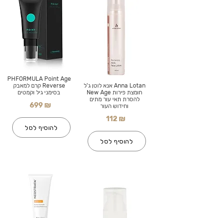
PHFORMULA Point Age
Anna Lotan אנא לוטן ג'ל
Reverse קרם למאבק
חומצת פירות New Age
בסימני גיל וקמטים
להסרת תאי עור מתים
699 ₪
וחידוש העור
112 ₪
להוסיף לסל
להוסיף לסל