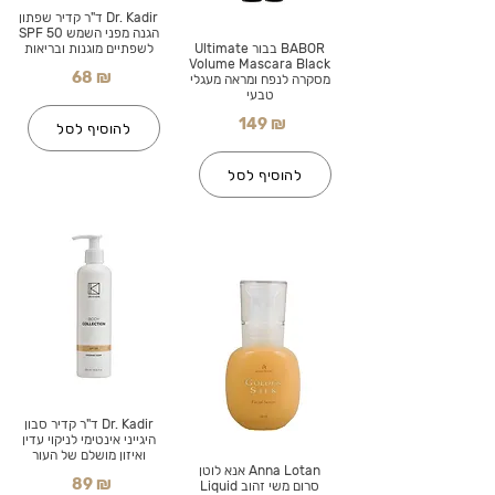
Dr. Kadir ד"ר קדיר שפתון
הגנה מפני השמש SPF 50
BABOR בבור Ultimate
לשפתיים מוגנות ובריאות
Volume Mascara Black
68 ₪
מסקרה לנפח ומראה מעגלי
טבעי
149 ₪
להוסיף לסל
להוסיף לסל
Dr. Kadir ד"ר קדיר סבון
היגייני אינטימי לניקוי עדין
ואיזון מושלם של העור
Anna Lotan אנא לוטן
89 ₪
סרום משי זהוב Liquid