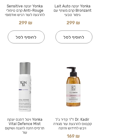
Yonka יונקה Lait Auto
Yonka יונקה Sensitive
Bronzant קרם משזף עם
Anti-Rouge קרם טיפולי
גימור טבעי
להרגעה לעור רגיש ואדמומי
299 ₪
299 ₪
להוסיף לסל
להוסיף לסל
Dr. Kadir ד"ר קדיר ג'ל
Yonka ויטל דפנס יונקה
קקטוס להרגעת עור מגורה
Vital Defence Mist
ויבש לחידוש והזנה
תרסיס הזנה להגנה ושיקום
עור
169 ₪