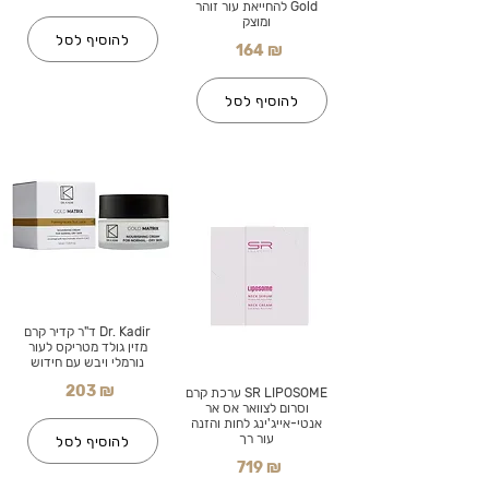
Gold להחייאת עור זוהר
ומוצק
להוסיף לסל
164 ₪
להוסיף לסל
Dr. Kadir ד"ר קדיר קרם
מזין גולד מטריקס לעור
נורמלי ויבש עם חידוש
203 ₪
SR LIPOSOME ערכת קרם
וסרום לצוואר אס אר
אנטי-אייג'ינג לחות והזנה
עור רך
להוסיף לסל
719 ₪