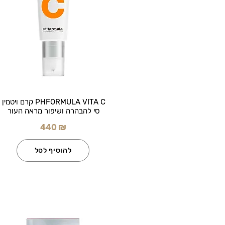
PHFORMULA VITA C קרם ויטמין
סי להבהרה ושיפור מראה העור
440 ₪
להוסיף לסל