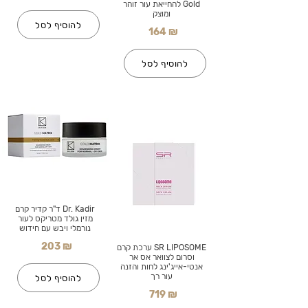
Gold להחייאת עור זוהר
ומוצק
להוסיף לסל
164 ₪
להוסיף לסל
Dr. Kadir ד"ר קדיר קרם
מזין גולד מטריקס לעור
נורמלי ויבש עם חידוש
203 ₪
SR LIPOSOME ערכת קרם
וסרום לצוואר אס אר
אנטי-אייג'ינג לחות והזנה
עור רך
להוסיף לסל
719 ₪