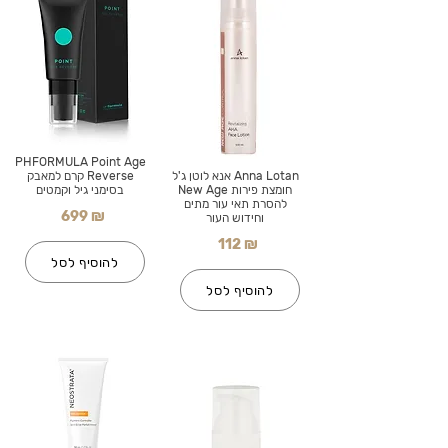
PHFORMULA Point Age
Anna Lotan אנא לוטן ג'ל
Reverse קרם למאבק
חומצת פירות New Age
בסימני גיל וקמטים
להסרת תאי עור מתים
699 ₪
וחידוש העור
112 ₪
להוסיף לסל
להוסיף לסל