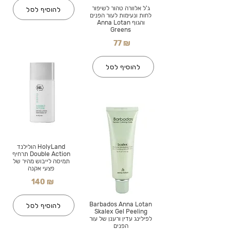
ג'ל אלוורה טהור לשיפור
להוסיף לסל
לחות ונעימות לעור הפנים
והגוף Anna Lotan
Greens
77 ₪
להוסיף לסל
HolyLand הולילנד
Double Action תרחיף
תמיסה לייבוש מהיר של
פצעי אקנה
140 ₪
Barbados Anna Lotan
להוסיף לסל
Skalex Gel Peeling
לפילינג עדין ורענן של עור
הפנים