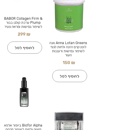
BABOR Collagen Firm &
Plump ערכת קולגן בבור
לשיפור גמישות ומראה צעיר
299 ₪
Anna Lotan Greens אנה
לוטן קרם הזנה ולחות לגוף
להוסיף לסל
לשיפור גמישות ורעננות
העור
150 ₪
להוסיף לסל
Biofor Alpha ביופור אלפא
מיצוק ולחות לשיפור מרקם