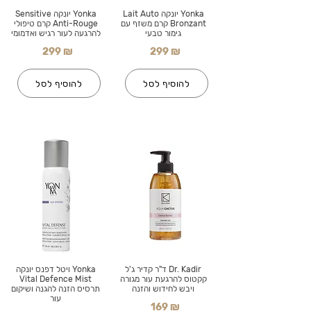
Yonka יונקה Lait Auto
Yonka יונקה Sensitive
Bronzant קרם משזף עם
Anti-Rouge קרם טיפולי
גימור טבעי
להרגעה לעור רגיש ואדמומי
299 ₪
299 ₪
להוסיף לסל
להוסיף לסל
Dr. Kadir ד"ר קדיר ג'ל
Yonka ויטל דפנס יונקה
קקטוס להרגעת עור מגורה
Vital Defence Mist
ויבש לחידוש והזנה
תרסיס הזנה להגנה ושיקום
עור
169 ₪