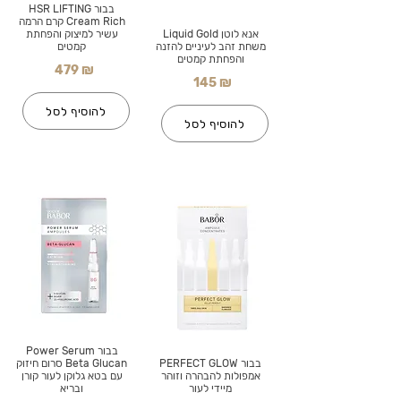
בבור HSR LIFTING
Cream Rich קרם הרמה
אנא לוטן Liquid Gold
עשיר למיצוק והפחתת
משחת זהב לעיניים להזנה
קמטים
והפחתת קמטים
479 ₪
145 ₪
להוסיף לסל
להוסיף לסל
בבור Power Serum
בבור PERFECT GLOW
Beta Glucan סרום חיזוק
אמפולות להבהרה וזוהר
עם בטא גלוקן לעור קורן
מיידי לעור
ובריא