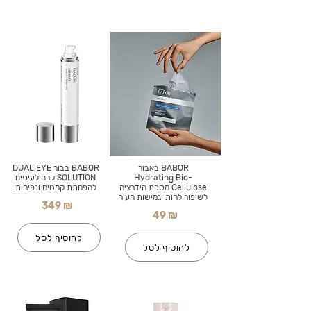
BABOR באבור
BABOR בבור DUAL EYE
Hydrating Bio-
SOLUTION קרם לעיניים
Cellulose מסכת הידרציה
להפחתת קמטים ונפיחות
לשיפור לחות וגמישות העור
349 ₪
49 ₪
להוסיף לסל
להוסיף לסל