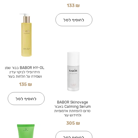
133 ₪
להוסיף לסל
BABOR HY-OL בבור שמן
הידרופילי לניקוי עדין
ושמירה על הלחות בעור
135 ₪
להוסיף לסל
BABOR Skinovage
Calming Serum באבור
סרום להפחתת אדמומיות
ולחידוש עור
305 ₪
להוסיף לסל