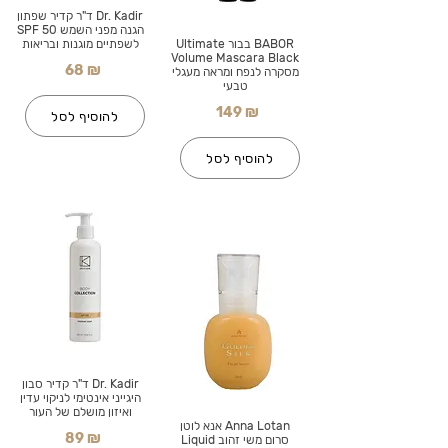
Dr. Kadir ד"ר קדיר שפתון
הגנה מפני השמש SPF 50
BABOR בבור Ultimate
לשפתיים מוגנות ובריאות
Volume Mascara Black
68 ₪
מסקרה לנפח ומראה מעגלי
טבעי
149 ₪
להוסיף לסל
להוסיף לסל
Dr. Kadir ד"ר קדיר סבון
היגייני אינטימי לניקוי עדין
ואיזון מושלם של העור
Anna Lotan אנא לוטן
89 ₪
סרום משי זהוב Liquid