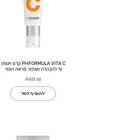
PHFORMULA VITA C קרם ויטמין
סי להבהרה ושיפור מראה העור
440 ₪
להוסיף לסל