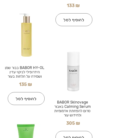
133 ₪
להוסיף לסל
BABOR HY-OL בבור שמן
הידרופילי לניקוי עדין
ושמירה על הלחות בעור
135 ₪
להוסיף לסל
BABOR Skinovage
Calming Serum באבור
סרום להפחתת אדמומיות
ולחידוש עור
305 ₪
להוסיף לסל