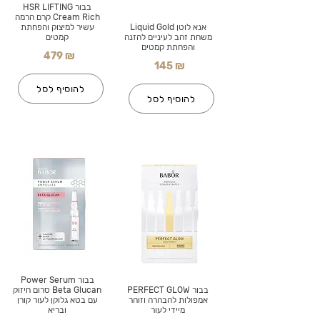
בבור HSR LIFTING
Cream Rich קרם הרמה
אנא לוטן Liquid Gold
עשיר למיצוק והפחתת
משחת זהב לעיניים להזנה
קמטים
והפחתת קמטים
479 ₪
145 ₪
להוסיף לסל
להוסיף לסל
בבור Power Serum
בבור PERFECT GLOW
Beta Glucan סרום חיזוק
אמפולות להבהרה וזוהר
עם בטא גלוקן לעור קורן
מיידי לעור
ובריא