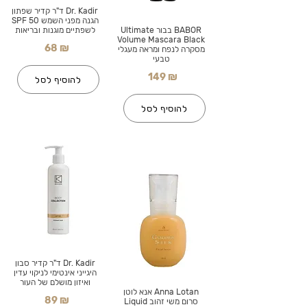
Dr. Kadir ד"ר קדיר שפתון
הגנה מפני השמש SPF 50
BABOR בבור Ultimate
לשפתיים מוגנות ובריאות
Volume Mascara Black
68 ₪
מסקרה לנפח ומראה מעגלי
טבעי
149 ₪
להוסיף לסל
להוסיף לסל
Dr. Kadir ד"ר קדיר סבון
היגייני אינטימי לניקוי עדין
ואיזון מושלם של העור
Anna Lotan אנא לוטן
89 ₪
סרום משי זהוב Liquid