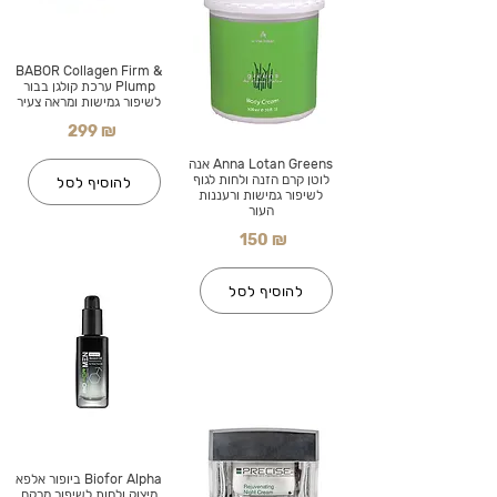
BABOR Collagen Firm &
Plump ערכת קולגן בבור
לשיפור גמישות ומראה צעיר
299 ₪
Anna Lotan Greens אנה
לוטן קרם הזנה ולחות לגוף
להוסיף לסל
לשיפור גמישות ורעננות
העור
150 ₪
להוסיף לסל
Biofor Alpha ביופור אלפא
מיצוק ולחות לשיפור מרקם