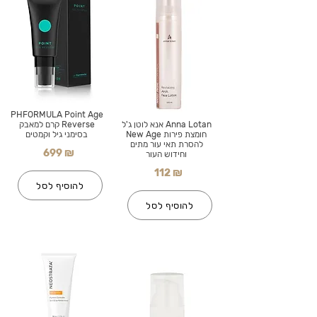
PHFORMULA Point Age
Anna Lotan אנא לוטן ג'ל
Reverse קרם למאבק
חומצת פירות New Age
בסימני גיל וקמטים
להסרת תאי עור מתים
699 ₪
וחידוש העור
112 ₪
להוסיף לסל
להוסיף לסל