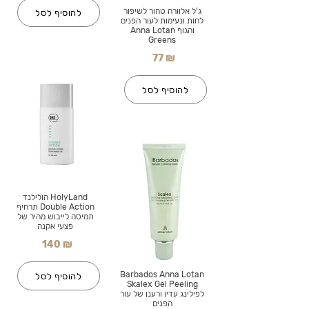
ג'ל אלוורה טהור לשיפור
להוסיף לסל
לחות ונעימות לעור הפנים
והגוף Anna Lotan
Greens
77 ₪
להוסיף לסל
HolyLand הולילנד
Double Action תרחיף
תמיסה לייבוש מהיר של
פצעי אקנה
140 ₪
Barbados Anna Lotan
להוסיף לסל
Skalex Gel Peeling
לפילינג עדין ורענן של עור
הפנים