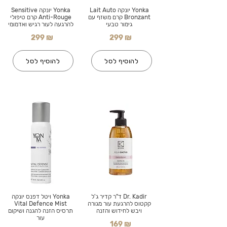
Yonka יונקה Lait Auto
Yonka יונקה Sensitive
Bronzant קרם משזף עם
Anti-Rouge קרם טיפולי
גימור טבעי
להרגעה לעור רגיש ואדמומי
299 ₪
299 ₪
להוסיף לסל
להוסיף לסל
Dr. Kadir ד"ר קדיר ג'ל
Yonka ויטל דפנס יונקה
קקטוס להרגעת עור מגורה
Vital Defence Mist
ויבש לחידוש והזנה
תרסיס הזנה להגנה ושיקום
עור
169 ₪