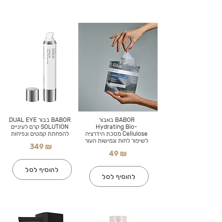
BABOR באבור
BABOR בבור DUAL EYE
Hydrating Bio-
SOLUTION קרם לעיניים
Cellulose מסכת הידרציה
להפחתת קמטים ונפיחות
לשיפור לחות וגמישות העור
349 ₪
49 ₪
להוסיף לסל
להוסיף לסל