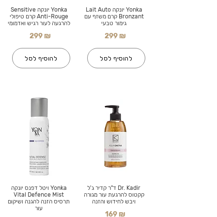
Yonka יונקה Lait Auto
Yonka יונקה Sensitive
Bronzant קרם משזף עם
Anti-Rouge קרם טיפולי
גימור טבעי
להרגעה לעור רגיש ואדמומי
299 ₪
299 ₪
להוסיף לסל
להוסיף לסל
Dr. Kadir ד"ר קדיר ג'ל
Yonka ויטל דפנס יונקה
קקטוס להרגעת עור מגורה
Vital Defence Mist
ויבש לחידוש והזנה
תרסיס הזנה להגנה ושיקום
עור
169 ₪