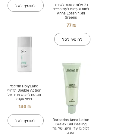
ג'ל אלוורה טהור לשיפור
להוסיף לסל
לחות ונעימות לעור הפנים
והגוף Anna Lotan
Greens
77 ₪
להוסיף לסל
HolyLand הולילנד
Double Action תרחיף
תמיסה לייבוש מהיר של
פצעי אקנה
140 ₪
Barbados Anna Lotan
להוסיף לסל
Skalex Gel Peeling
לפילינג עדין ורענן של עור
הפנים