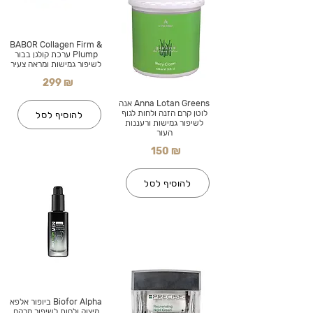
BABOR Collagen Firm &
Plump ערכת קולגן בבור
לשיפור גמישות ומראה צעיר
299 ₪
Anna Lotan Greens אנה
לוטן קרם הזנה ולחות לגוף
להוסיף לסל
לשיפור גמישות ורעננות
העור
150 ₪
להוסיף לסל
Biofor Alpha ביופור אלפא
מיצוק ולחות לשיפור מרקם