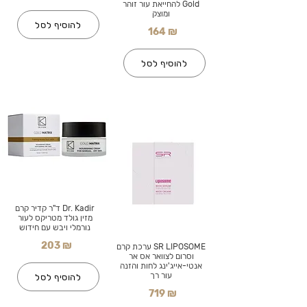
Gold להחייאת עור זוהר
ומוצק
להוסיף לסל
164 ₪
להוסיף לסל
Dr. Kadir ד"ר קדיר קרם
מזין גולד מטריקס לעור
נורמלי ויבש עם חידוש
203 ₪
SR LIPOSOME ערכת קרם
וסרום לצוואר אס אר
אנטי-אייג'ינג לחות והזנה
עור רך
להוסיף לסל
719 ₪