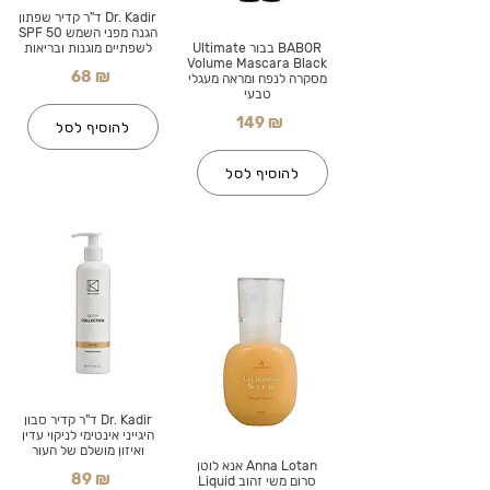
Dr. Kadir ד"ר קדיר שפתון
הגנה מפני השמש SPF 50
BABOR בבור Ultimate
לשפתיים מוגנות ובריאות
Volume Mascara Black
68 ₪
מסקרה לנפח ומראה מעגלי
טבעי
149 ₪
להוסיף לסל
להוסיף לסל
Dr. Kadir ד"ר קדיר סבון
היגייני אינטימי לניקוי עדין
ואיזון מושלם של העור
Anna Lotan אנא לוטן
89 ₪
סרום משי זהוב Liquid