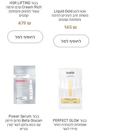
בבור HSR LIFTING
Cream Rich קרם הרמה
אנא לוטן Liquid Gold
עשיר למיצוק והפחתת
משחת זהב לעיניים להזנה
קמטים
והפחתת קמטים
479 ₪
145 ₪
להוסיף לסל
להוסיף לסל
בבור Power Serum
בבור PERFECT GLOW
Beta Glucan סרום חיזוק
אמפולות להבהרה וזוהר
עם בטא גלוקן לעור קורן
מיידי לעור
ובריא