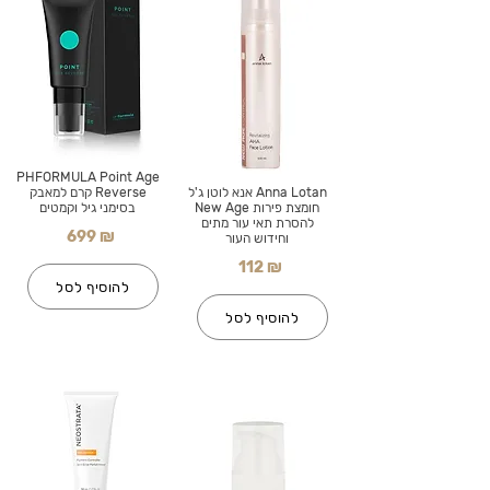
PHFORMULA Point Age
Anna Lotan אנא לוטן ג'ל
Reverse קרם למאבק
חומצת פירות New Age
בסימני גיל וקמטים
להסרת תאי עור מתים
699 ₪
וחידוש העור
112 ₪
להוסיף לסל
להוסיף לסל