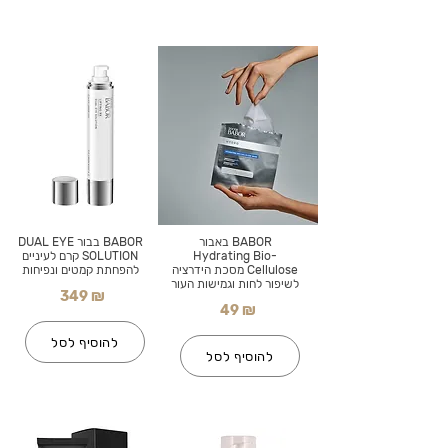
BABOR באבור
BABOR בבור DUAL EYE
Hydrating Bio-
SOLUTION קרם לעיניים
Cellulose מסכת הידרציה
להפחתת קמטים ונפיחות
לשיפור לחות וגמישות העור
349 ₪
49 ₪
להוסיף לסל
להוסיף לסל