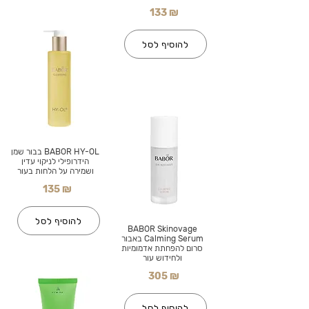
133 ₪
להוסיף לסל
BABOR HY-OL בבור שמן
הידרופילי לניקוי עדין
ושמירה על הלחות בעור
135 ₪
להוסיף לסל
BABOR Skinovage
Calming Serum באבור
סרום להפחתת אדמומיות
ולחידוש עור
305 ₪
להוסיף לסל