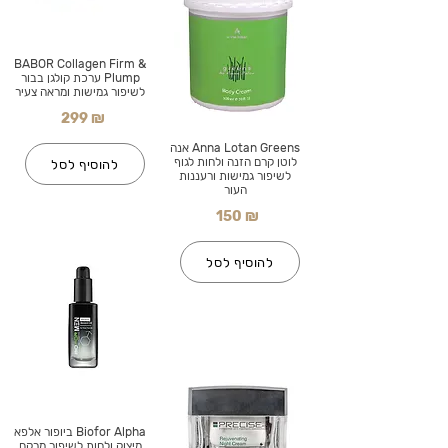
BABOR Collagen Firm &
Plump ערכת קולגן בבור
לשיפור גמישות ומראה צעיר
299 ₪
Anna Lotan Greens אנה
לוטן קרם הזנה ולחות לגוף
להוסיף לסל
לשיפור גמישות ורעננות
העור
150 ₪
להוסיף לסל
Biofor Alpha ביופור אלפא
מיצוק ולחות לשיפור מרקם