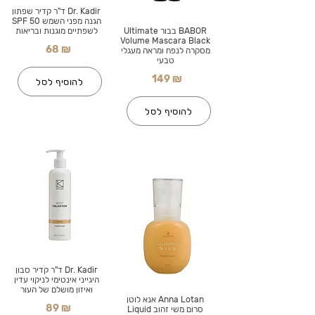
Dr. Kadir ד"ר קדיר שפתון
הגנה מפני השמש SPF 50
BABOR בבור Ultimate
לשפתיים מוגנות ובריאות
Volume Mascara Black
68 ₪
מסקרה לנפח ומראה מעגלי
טבעי
149 ₪
להוסיף לסל
להוסיף לסל
Dr. Kadir ד"ר קדיר סבון
היגייני אינטימי לניקוי עדין
ואיזון מושלם של העור
Anna Lotan אנא לוטן
89 ₪
סרום משי זהוב Liquid