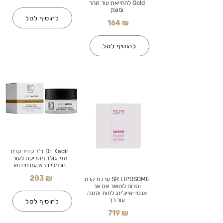
Gold להחייאת עור זוהר
ומוצק
להוסיף לסל
164 ₪
להוסיף לסל
Dr. Kadir ד"ר קדיר קרם
מזין גולד מטריקס לעור
נורמלי ויבש עם חידוש
203 ₪
SR LIPOSOME ערכת קרם
וסרום לצוואר אס אר
אנטי-אייג'ינג לחות והזנה
עור רך
להוסיף לסל
719 ₪