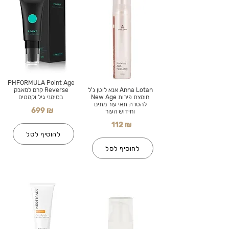
PHFORMULA Point Age
Anna Lotan אנא לוטן ג'ל
Reverse קרם למאבק
חומצת פירות New Age
בסימני גיל וקמטים
להסרת תאי עור מתים
699 ₪
וחידוש העור
112 ₪
להוסיף לסל
להוסיף לסל