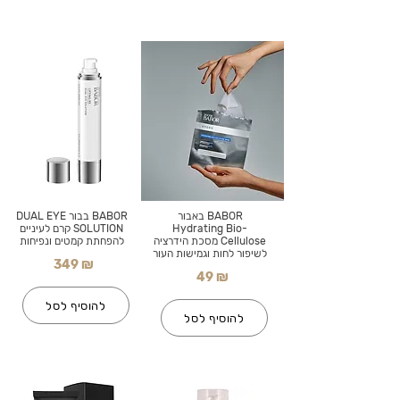
BABOR באבור
BABOR בבור DUAL EYE
Hydrating Bio-
SOLUTION קרם לעיניים
Cellulose מסכת הידרציה
להפחתת קמטים ונפיחות
לשיפור לחות וגמישות העור
349 ₪
49 ₪
להוסיף לסל
להוסיף לסל