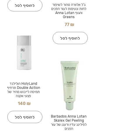
ג'ל אלוורה טהור לשיפור
להוסיף לסל
לחות ונעימות לעור הפנים
והגוף Anna Lotan
Greens
77 ₪
להוסיף לסל
HolyLand הולילנד
Double Action תרחיף
תמיסה לייבוש מהיר של
פצעי אקנה
140 ₪
Barbados Anna Lotan
להוסיף לסל
Skalex Gel Peeling
לפילינג עדין ורענן של עור
הפנים