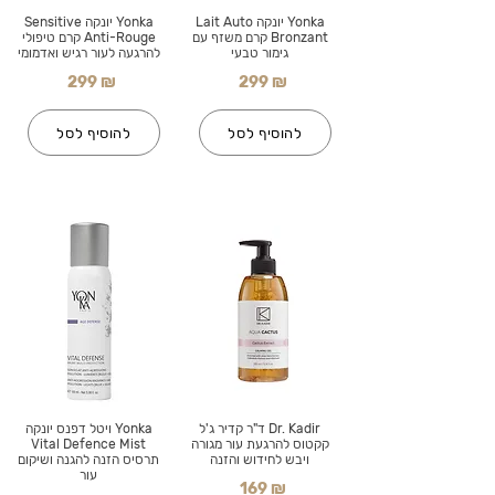
Yonka יונקה Lait Auto
Yonka יונקה Sensitive
Bronzant קרם משזף עם
Anti-Rouge קרם טיפולי
גימור טבעי
להרגעה לעור רגיש ואדמומי
299 ₪
299 ₪
להוסיף לסל
להוסיף לסל
Dr. Kadir ד"ר קדיר ג'ל
Yonka ויטל דפנס יונקה
קקטוס להרגעת עור מגורה
Vital Defence Mist
ויבש לחידוש והזנה
תרסיס הזנה להגנה ושיקום
עור
169 ₪