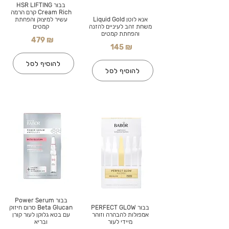
בבור HSR LIFTING
Cream Rich קרם הרמה
אנא לוטן Liquid Gold
עשיר למיצוק והפחתת
משחת זהב לעיניים להזנה
קמטים
והפחתת קמטים
479 ₪
145 ₪
להוסיף לסל
להוסיף לסל
בבור Power Serum
בבור PERFECT GLOW
Beta Glucan סרום חיזוק
אמפולות להבהרה וזוהר
עם בטא גלוקן לעור קורן
מיידי לעור
ובריא