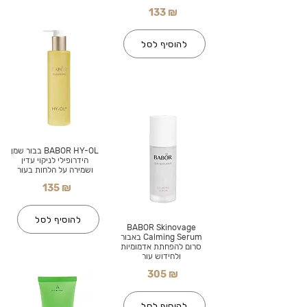
133 ₪
להוסיף לסל
BABOR HY-OL בבור שמן
הידרופילי לניקוי עדין
ושמירה על הלחות בעור
135 ₪
להוסיף לסל
BABOR Skinovage
Calming Serum באבור
סרום להפחתת אדמומיות
ולחידוש עור
305 ₪
להוסיף לסל