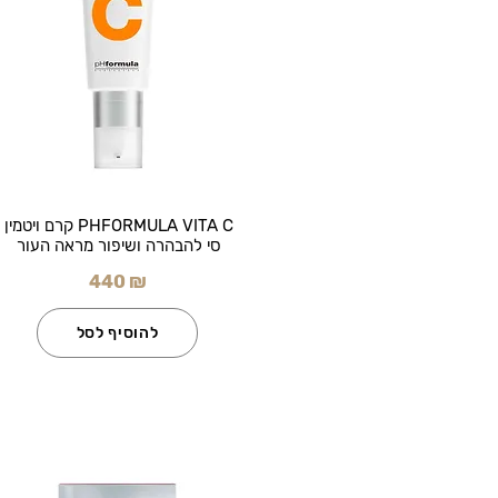
PHFORMULA VITA C קרם ויטמין
סי להבהרה ושיפור מראה העור
440 ₪
להוסיף לסל