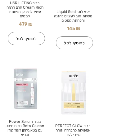
בבור HSR LIFTING
Cream Rich קרם הרמה
אנא לוטן Liquid Gold
עשיר למיצוק והפחתת
משחת זהב לעיניים להזנה
קמטים
והפחתת קמטים
479 ₪
145 ₪
להוסיף לסל
להוסיף לסל
בבור Power Serum
בבור PERFECT GLOW
Beta Glucan סרום חיזוק
אמפולות להבהרה וזוהר
עם בטא גלוקן לעור קורן
מיידי לעור
ובריא