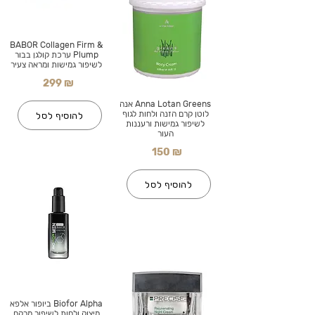
BABOR Collagen Firm &
Plump ערכת קולגן בבור
לשיפור גמישות ומראה צעיר
299 ₪
Anna Lotan Greens אנה
לוטן קרם הזנה ולחות לגוף
להוסיף לסל
לשיפור גמישות ורעננות
העור
150 ₪
להוסיף לסל
Biofor Alpha ביופור אלפא
מיצוק ולחות לשיפור מרקם