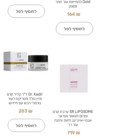
Gold להחייאת עור זוהר
ומוצק
להוסיף לסל
164 ₪
להוסיף לסל
Dr. Kadir ד"ר קדיר קרם
מזין גולד מטריקס לעור
נורמלי ויבש עם חידוש
203 ₪
SR LIPOSOME ערכת קרם
וסרום לצוואר אס אר
אנטי-אייג'ינג לחות והזנה
עור רך
להוסיף לסל
719 ₪