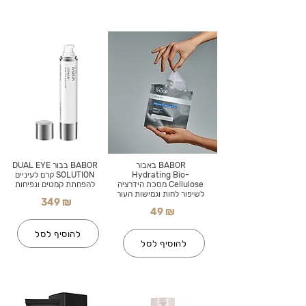
BABOR באבור
BABOR בבור DUAL EYE
Hydrating Bio-
SOLUTION קרם לעיניים
Cellulose מסכת הידרציה
להפחתת קמטים ונפיחות
לשיפור לחות וגמישות העור
349 ₪
49 ₪
להוסיף לסל
להוסיף לסל