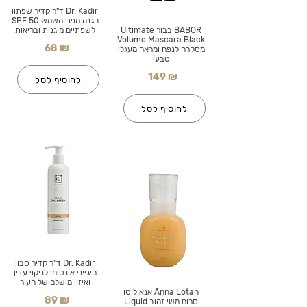
Dr. Kadir ד"ר קדיר שפתון
הגנה מפני השמש SPF 50
BABOR בבור Ultimate
לשפתיים מוגנות ובריאות
Volume Mascara Black
68 ₪
מסקרה לנפח ומראה מעגלי
טבעי
149 ₪
להוסיף לסל
להוסיף לסל
Dr. Kadir ד"ר קדיר סבון
היגייני אינטימי לניקוי עדין
ואיזון מושלם של העור
Anna Lotan אנא לוטן
89 ₪
סרום משי זהוב Liquid