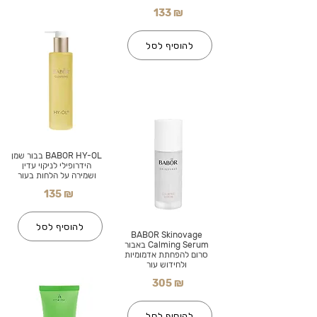
133 ₪
להוסיף לסל
BABOR HY-OL בבור שמן
הידרופילי לניקוי עדין
ושמירה על הלחות בעור
135 ₪
להוסיף לסל
BABOR Skinovage
Calming Serum באבור
סרום להפחתת אדמומיות
ולחידוש עור
305 ₪
להוסיף לסל