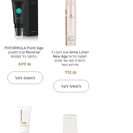
PHFORMULA Point Age
Anna Lotan אנא לוטן ג'ל
Reverse קרם למאבק
חומצת פירות New Age
בסימני גיל וקמטים
להסרת תאי עור מתים
699 ₪
וחידוש העור
112 ₪
להוסיף לסל
להוסיף לסל