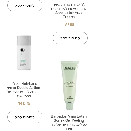
ג'ל אלוורה טהור לשיפור
להוסיף לסל
לחות ונעימות לעור הפנים
והגוף Anna Lotan
Greens
77 ₪
להוסיף לסל
HolyLand הולילנד
Double Action תרחיף
תמיסה לייבוש מהיר של
פצעי אקנה
140 ₪
Barbados Anna Lotan
להוסיף לסל
Skalex Gel Peeling
לפילינג עדין ורענן של עור
הפנים