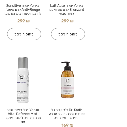
Yonka יונקה Lait Auto
Yonka יונקה Sensitive
Bronzant קרם משזף עם
Anti-Rouge קרם טיפולי
גימור טבעי
להרגעה לעור רגיש ואדמומי
299 ₪
299 ₪
להוסיף לסל
להוסיף לסל
Dr. Kadir ד"ר קדיר ג'ל
Yonka ויטל דפנס יונקה
קקטוס להרגעת עור מגורה
Vital Defence Mist
ויבש לחידוש והזנה
תרסיס הזנה להגנה ושיקום
עור
169 ₪