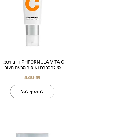
PHFORMULA VITA C קרם ויטמין
סי להבהרה ושיפור מראה העור
440 ₪
להוסיף לסל