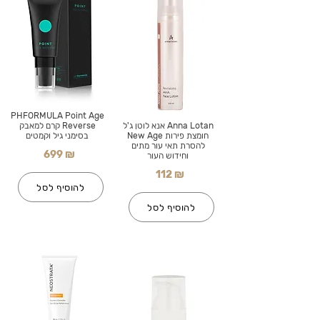
PHFORMULA Point Age
Anna Lotan אנא לוטן ג'ל
Reverse קרם למאבק
חומצת פירות New Age
בסימני גיל וקמטים
להסרת תאי עור מתים
699 ₪
וחידוש העור
112 ₪
להוסיף לסל
להוסיף לסל