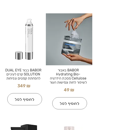
BABOR באבור
BABOR בבור DUAL EYE
Hydrating Bio-
SOLUTION קרם לעיניים
Cellulose מסכת הידרציה
להפחתת קמטים ונפיחות
לשיפור לחות וגמישות העור
349 ₪
49 ₪
להוסיף לסל
להוסיף לסל