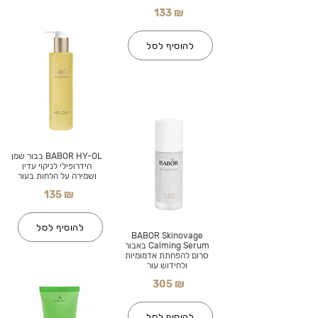
133 ₪
להוסיף לסל
BABOR HY-OL בבור שמן
הידרופילי לניקוי עדין
ושמירה על הלחות בעור
135 ₪
להוסיף לסל
BABOR Skinovage
Calming Serum באבור
סרום להפחתת אדמומיות
ולחידוש עור
305 ₪
להוסיף לסל