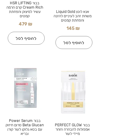
בבור HSR LIFTING
Cream Rich קרם הרמה
אנא לוטן Liquid Gold
עשיר למיצוק והפחתת
משחת זהב לעיניים להזנה
קמטים
והפחתת קמטים
479 ₪
145 ₪
להוסיף לסל
להוסיף לסל
בבור Power Serum
בבור PERFECT GLOW
Beta Glucan סרום חיזוק
אמפולות להבהרה וזוהר
עם בטא גלוקן לעור קורן
מיידי לעור
ובריא