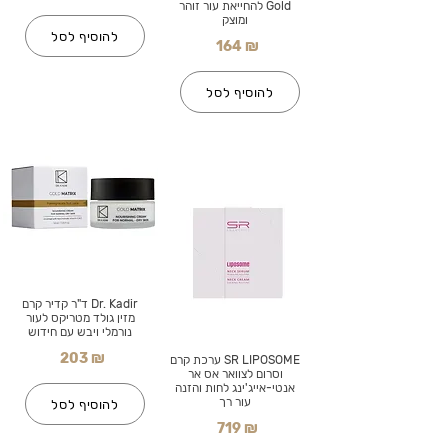
Gold להחייאת עור זוהר
ומוצק
להוסיף לסל
164 ₪
להוסיף לסל
Dr. Kadir ד"ר קדיר קרם
מזין גולד מטריקס לעור
נורמלי ויבש עם חידוש
203 ₪
SR LIPOSOME ערכת קרם
וסרום לצוואר אס אר
אנטי-אייג'ינג לחות והזנה
עור רך
להוסיף לסל
719 ₪