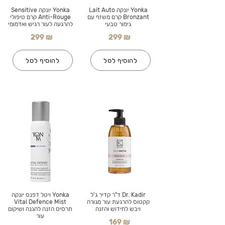
Yonka יונקה Lait Auto
Yonka יונקה Sensitive
Bronzant קרם משזף עם
Anti-Rouge קרם טיפולי
גימור טבעי
להרגעה לעור רגיש ואדמומי
299 ₪
299 ₪
להוסיף לסל
להוסיף לסל
Dr. Kadir ד"ר קדיר ג'ל
Yonka ויטל דפנס יונקה
קקטוס להרגעת עור מגורה
Vital Defence Mist
ויבש לחידוש והזנה
תרסיס הזנה להגנה ושיקום
עור
169 ₪