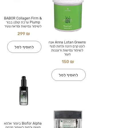
BABOR Collagen Firm &
Plump ערכת קולגן בבור
לשיפור גמישות ומראה צעיר
299 ₪
Anna Lotan Greens אנה
לוטן קרם הזנה ולחות לגוף
להוסיף לסל
לשיפור גמישות ורעננות
העור
150 ₪
להוסיף לסל
Biofor Alpha ביופור אלפא
מיצוק ולחות לשיפור מרקם