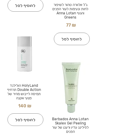
ג'ל אלוורה טהור לשיפור
להוסיף לסל
לחות ונעימות לעור הפנים
והגוף Anna Lotan
Greens
77 ₪
להוסיף לסל
HolyLand הולילנד
Double Action תרחיף
תמיסה לייבוש מהיר של
פצעי אקנה
140 ₪
Barbados Anna Lotan
להוסיף לסל
Skalex Gel Peeling
לפילינג עדין ורענן של עור
הפנים