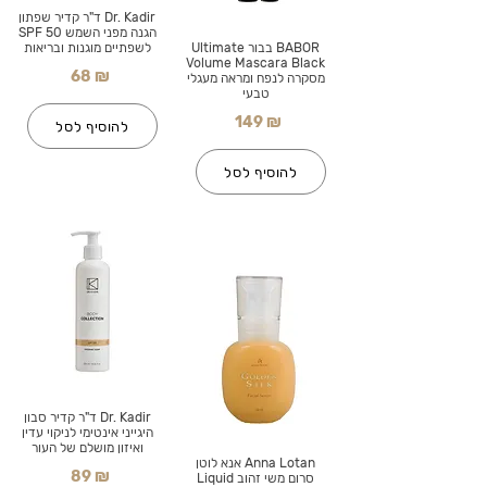
Dr. Kadir ד"ר קדיר שפתון
הגנה מפני השמש SPF 50
BABOR בבור Ultimate
לשפתיים מוגנות ובריאות
Volume Mascara Black
68 ₪
מסקרה לנפח ומראה מעגלי
טבעי
149 ₪
להוסיף לסל
להוסיף לסל
Dr. Kadir ד"ר קדיר סבון
היגייני אינטימי לניקוי עדין
ואיזון מושלם של העור
Anna Lotan אנא לוטן
89 ₪
סרום משי זהוב Liquid