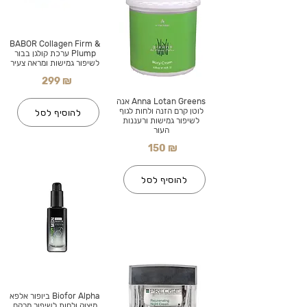
BABOR Collagen Firm &
Plump ערכת קולגן בבור
לשיפור גמישות ומראה צעיר
299 ₪
Anna Lotan Greens אנה
לוטן קרם הזנה ולחות לגוף
להוסיף לסל
לשיפור גמישות ורעננות
העור
150 ₪
להוסיף לסל
Biofor Alpha ביופור אלפא
מיצוק ולחות לשיפור מרקם