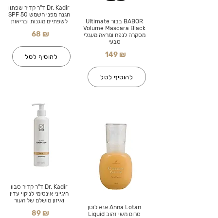
Dr. Kadir ד"ר קדיר שפתון
הגנה מפני השמש SPF 50
BABOR בבור Ultimate
לשפתיים מוגנות ובריאות
Volume Mascara Black
68 ₪
מסקרה לנפח ומראה מעגלי
טבעי
149 ₪
להוסיף לסל
להוסיף לסל
Dr. Kadir ד"ר קדיר סבון
היגייני אינטימי לניקוי עדין
ואיזון מושלם של העור
Anna Lotan אנא לוטן
89 ₪
סרום משי זהוב Liquid