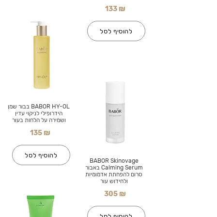
133 ₪
להוסיף לסל
BABOR HY-OL בבור שמן
הידרופילי לניקוי עדין
ושמירה על הלחות בעור
135 ₪
להוסיף לסל
BABOR Skinovage
Calming Serum באבור
סרום להפחתת אדמומיות
ולחידוש עור
305 ₪
להוסיף לסל