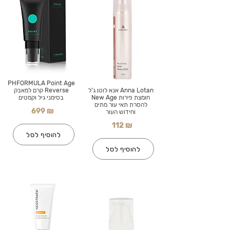
PHFORMULA Point Age
Anna Lotan אנא לוטן ג'ל
Reverse קרם למאבק
חומצת פירות New Age
בסימני גיל וקמטים
להסרת תאי עור מתים
699 ₪
וחידוש העור
112 ₪
להוסיף לסל
להוסיף לסל