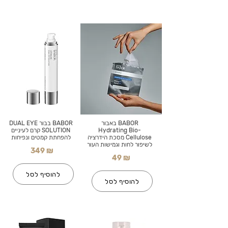
BABOR באבור
BABOR בבור DUAL EYE
Hydrating Bio-
SOLUTION קרם לעיניים
Cellulose מסכת הידרציה
להפחתת קמטים ונפיחות
לשיפור לחות וגמישות העור
349 ₪
49 ₪
להוסיף לסל
להוסיף לסל