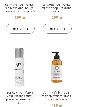
Yonka יונקה Lait Auto
Yonka יונקה Sensitive
Bronzant קרם משזף עם
Anti-Rouge קרם טיפולי
גימור טבעי
להרגעה לעור רגיש ואדמומי
299 ₪
299 ₪
להוסיף לסל
להוסיף לסל
Dr. Kadir ד"ר קדיר ג'ל
Yonka ויטל דפנס יונקה
קקטוס להרגעת עור מגורה
Vital Defence Mist
ויבש לחידוש והזנה
תרסיס הזנה להגנה ושיקום
עור
169 ₪