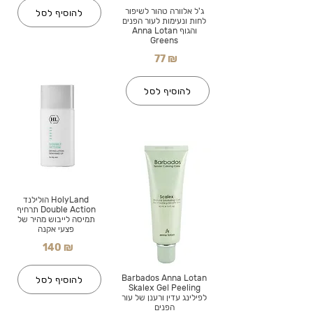
ג'ל אלוורה טהור לשיפור
להוסיף לסל
לחות ונעימות לעור הפנים
והגוף Anna Lotan
Greens
77 ₪
להוסיף לסל
HolyLand הולילנד
Double Action תרחיף
תמיסה לייבוש מהיר של
פצעי אקנה
140 ₪
Barbados Anna Lotan
להוסיף לסל
Skalex Gel Peeling
לפילינג עדין ורענן של עור
הפנים