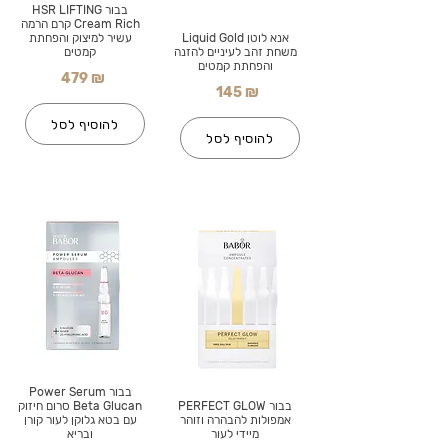
בבור HSR LIFTING
Cream Rich קרם הרמה
אנא לוטן Liquid Gold
עשיר למיצוק והפחתת
משחת זהב לעיניים להזנה
קמטים
והפחתת קמטים
479 ₪
145 ₪
להוסיף לסל
להוסיף לסל
בבור Power Serum
בבור PERFECT GLOW
Beta Glucan סרום חיזוק
אמפולות להבהרה וזוהר
עם בטא גלוקן לעור קורן
מיידי לעור
ובריא