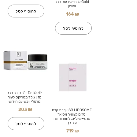
Gold להחייאת עור זוהר
ומוצק
להוסיף לסל
164 ₪
להוסיף לסל
Dr. Kadir ד"ר קדיר קרם
מזין גולד מטריקס לעור
נורמלי ויבש עם חידוש
203 ₪
SR LIPOSOME ערכת קרם
וסרום לצוואר אס אר
אנטי-אייג'ינג לחות והזנה
עור רך
להוסיף לסל
719 ₪