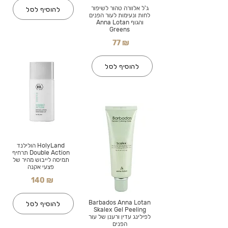
ג'ל אלוורה טהור לשיפור
להוסיף לסל
לחות ונעימות לעור הפנים
והגוף Anna Lotan
Greens
77 ₪
להוסיף לסל
HolyLand הולילנד
Double Action תרחיף
תמיסה לייבוש מהיר של
פצעי אקנה
140 ₪
Barbados Anna Lotan
להוסיף לסל
Skalex Gel Peeling
לפילינג עדין ורענן של עור
הפנים