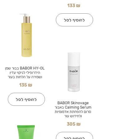
133 ₪
להוסיף לסל
BABOR HY-OL בבור שמן
הידרופילי לניקוי עדין
ושמירה על הלחות בעור
135 ₪
להוסיף לסל
BABOR Skinovage
Calming Serum באבור
סרום להפחתת אדמומיות
ולחידוש עור
305 ₪
להוסיף לסל