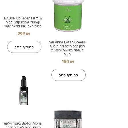
BABOR Collagen Firm &
Plump ערכת קולגן בבור
לשיפור גמישות ומראה צעיר
299 ₪
Anna Lotan Greens אנה
לוטן קרם הזנה ולחות לגוף
להוסיף לסל
לשיפור גמישות ורעננות
העור
150 ₪
להוסיף לסל
Biofor Alpha ביופור אלפא
מיצוק ולחות לשיפור מרקם