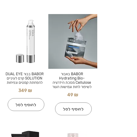
BABOR באבור
BABOR בבור DUAL EYE
Hydrating Bio-
SOLUTION קרם לעיניים
Cellulose מסכת הידרציה
להפחתת קמטים ונפיחות
לשיפור לחות וגמישות העור
349 ₪
49 ₪
להוסיף לסל
להוסיף לסל