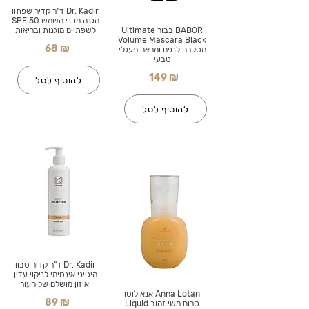
Dr. Kadir ד"ר קדיר שפתון
הגנה מפני השמש SPF 50
BABOR בבור Ultimate
לשפתיים מוגנות ובריאות
Volume Mascara Black
68 ₪
מסקרה לנפח ומראה מעגלי
טבעי
149 ₪
להוסיף לסל
להוסיף לסל
Dr. Kadir ד"ר קדיר סבון
היגייני אינטימי לניקוי עדין
ואיזון מושלם של העור
Anna Lotan אנא לוטן
89 ₪
סרום משי זהוב Liquid