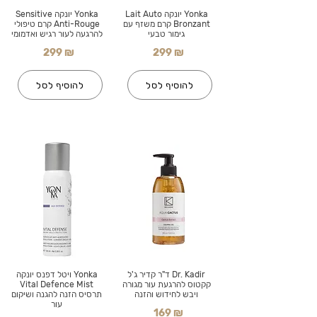
Yonka יונקה Lait Auto
Yonka יונקה Sensitive
Bronzant קרם משזף עם
Anti-Rouge קרם טיפולי
גימור טבעי
להרגעה לעור רגיש ואדמומי
299 ₪
299 ₪
להוסיף לסל
להוסיף לסל
Dr. Kadir ד"ר קדיר ג'ל
Yonka ויטל דפנס יונקה
קקטוס להרגעת עור מגורה
Vital Defence Mist
ויבש לחידוש והזנה
תרסיס הזנה להגנה ושיקום
עור
169 ₪