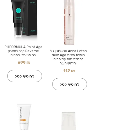
PHFORMULA Point Age
Anna Lotan אנא לוטן ג'ל
Reverse קרם למאבק
חומצת פירות New Age
בסימני גיל וקמטים
להסרת תאי עור מתים
699 ₪
וחידוש העור
112 ₪
להוסיף לסל
להוסיף לסל