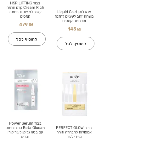
בבור HSR LIFTING
Cream Rich קרם הרמה
אנא לוטן Liquid Gold
עשיר למיצוק והפחתת
משחת זהב לעיניים להזנה
קמטים
והפחתת קמטים
479 ₪
145 ₪
להוסיף לסל
להוסיף לסל
בבור Power Serum
בבור PERFECT GLOW
Beta Glucan סרום חיזוק
אמפולות להבהרה וזוהר
עם בטא גלוקן לעור קורן
מיידי לעור
ובריא