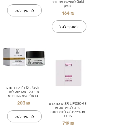
Gold להחייאת עור זוהר
ומוצק
להוסיף לסל
164 ₪
להוסיף לסל
Dr. Kadir ד"ר קדיר קרם
מזין גולד מטריקס לעור
נורמלי ויבש עם חידוש
203 ₪
SR LIPOSOME ערכת קרם
וסרום לצוואר אס אר
אנטי-אייג'ינג לחות והזנה
עור רך
להוסיף לסל
719 ₪