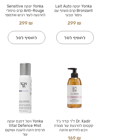
Yonka יונקה Lait Auto
Yonka יונקה Sensitive
Bronzant קרם משזף עם
Anti-Rouge קרם טיפולי
גימור טבעי
להרגעה לעור רגיש ואדמומי
299 ₪
299 ₪
להוסיף לסל
להוסיף לסל
Dr. Kadir ד"ר קדיר ג'ל
Yonka ויטל דפנס יונקה
קקטוס להרגעת עור מגורה
Vital Defence Mist
ויבש לחידוש והזנה
תרסיס הזנה להגנה ושיקום
עור
169 ₪