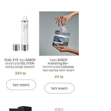
BABOR באבור
BABOR בבור DUAL EYE
Hydrating Bio-
SOLUTION קרם לעיניים
Cellulose מסכת הידרציה
להפחתת קמטים ונפיחות
לשיפור לחות וגמישות העור
349 ₪
49 ₪
להוסיף לסל
להוסיף לסל