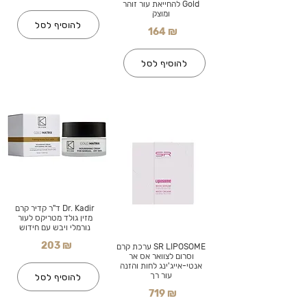
Gold להחייאת עור זוהר
ומוצק
להוסיף לסל
164 ₪
להוסיף לסל
Dr. Kadir ד"ר קדיר קרם
מזין גולד מטריקס לעור
נורמלי ויבש עם חידוש
203 ₪
SR LIPOSOME ערכת קרם
וסרום לצוואר אס אר
אנטי-אייג'ינג לחות והזנה
עור רך
להוסיף לסל
719 ₪