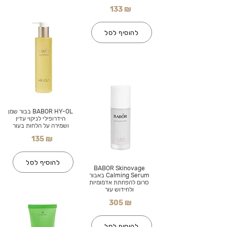
133 ₪
להוסיף לסל
BABOR HY-OL בבור שמן
הידרופילי לניקוי עדין
ושמירה על הלחות בעור
135 ₪
להוסיף לסל
BABOR Skinovage
Calming Serum באבור
סרום להפחתת אדמומיות
ולחידוש עור
305 ₪
להוסיף לסל