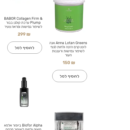
BABOR Collagen Firm &
Plump ערכת קולגן בבור
לשיפור גמישות ומראה צעיר
299 ₪
Anna Lotan Greens אנה
לוטן קרם הזנה ולחות לגוף
להוסיף לסל
לשיפור גמישות ורעננות
העור
150 ₪
להוסיף לסל
Biofor Alpha ביופור אלפא
מיצוק ולחות לשיפור מרקם