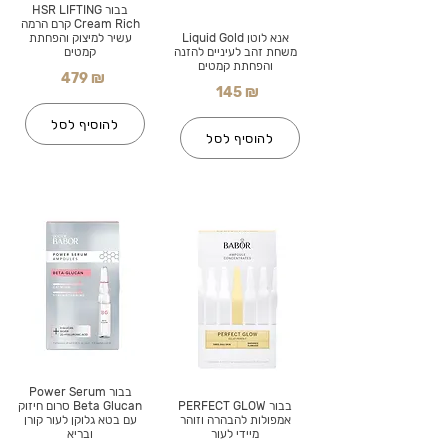
בבור HSR LIFTING
Cream Rich קרם הרמה
אנא לוטן Liquid Gold
עשיר למיצוק והפחתת
משחת זהב לעיניים להזנה
קמטים
והפחתת קמטים
479 ₪
145 ₪
להוסיף לסל
להוסיף לסל
בבור Power Serum
בבור PERFECT GLOW
Beta Glucan סרום חיזוק
אמפולות להבהרה וזוהר
עם בטא גלוקן לעור קורן
מיידי לעור
ובריא