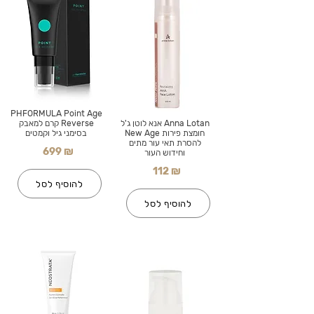
PHFORMULA Point Age
Anna Lotan אנא לוטן ג'ל
Reverse קרם למאבק
חומצת פירות New Age
בסימני גיל וקמטים
להסרת תאי עור מתים
699 ₪
וחידוש העור
112 ₪
להוסיף לסל
להוסיף לסל