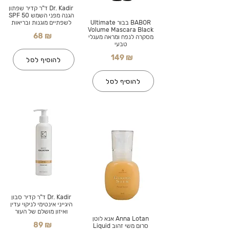
Dr. Kadir ד"ר קדיר שפתון
הגנה מפני השמש SPF 50
BABOR בבור Ultimate
לשפתיים מוגנות ובריאות
Volume Mascara Black
68 ₪
מסקרה לנפח ומראה מעגלי
טבעי
149 ₪
להוסיף לסל
להוסיף לסל
Dr. Kadir ד"ר קדיר סבון
היגייני אינטימי לניקוי עדין
ואיזון מושלם של העור
Anna Lotan אנא לוטן
89 ₪
סרום משי זהוב Liquid