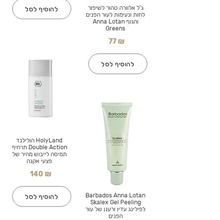
ג'ל אלוורה טהור לשיפור
להוסיף לסל
לחות ונעימות לעור הפנים
והגוף Anna Lotan
Greens
77 ₪
להוסיף לסל
HolyLand הולילנד
Double Action תרחיף
תמיסה לייבוש מהיר של
פצעי אקנה
140 ₪
Barbados Anna Lotan
להוסיף לסל
Skalex Gel Peeling
לפילינג עדין ורענן של עור
הפנים